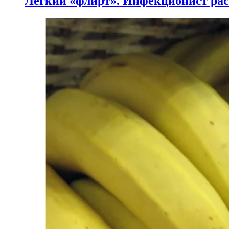
Легкий «флирт». Инфекционист расс