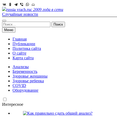
Skip
to
russia vrach.ru
с 2009 года в сети
content
Случайные новости
Найти:
Меню
Главная
Публикации
Политика сайта
О сайте
Карта сайта
Анализы
Беременность
Здоровье женщины
Здоровье ребенка
COVID
Оборудование
Интересное