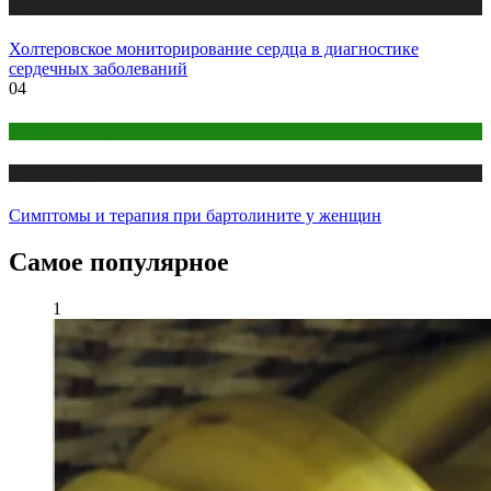
Публикации
Холтеровское мониторирование сердца в диагностике
сердечных заболеваний
04
Здоровье женщины
Публикации
Симптомы и терапия при бартолините у женщин
Самое популярное
1