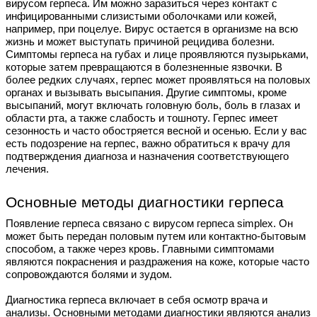
вирусом герпеса. Им можно заразиться через контакт с
инфицированными слизистыми оболочками или кожей,
например, при поцелуе. Вирус остается в организме на всю
жизнь и может выступать причиной рецидива болезни.
Симптомы герпеса на губах и лице проявляются пузырьками,
которые затем превращаются в болезненные язвочки. В
более редких случаях, герпес может проявляться на половых
органах и вызывать высыпания. Другие симптомы, кроме
высыпаний, могут включать головную боль, боль в глазах и
области рта, а также слабость и тошноту. Герпес имеет
сезонность и часто обостряется весной и осенью. Если у вас
есть подозрение на герпес, важно обратиться к врачу для
подтверждения диагноза и назначения соответствующего
лечения.
Основные методы диагностики герпеса
Появление герпеса связано с вирусом герпеса simplex. Он
может быть передан половым путем или контактно-бытовым
способом, а также через кровь. Главными симптомами
являются покраснения и раздражения на коже, которые часто
сопровождаются болями и зудом.
Диагностика герпеса включает в себя осмотр врача и
анализы. Основными методами диагностики являются анализ