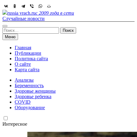
Skip
to
russia vrach.ru
с 2009 года в сети
content
Случайные новости
Найти:
Меню
Главная
Публикации
Политика сайта
О сайте
Карта сайта
Анализы
Беременность
Здоровье женщины
Здоровье ребенка
COVID
Оборудование
Интересное