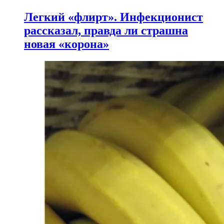
Легкий «флирт». Инфекционист
рассказал, правда ли страшна
новая «корона»