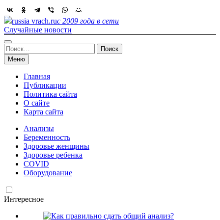
Skip
to
russia vrach.ru
с 2009 года в сети
content
Случайные новости
Найти:
Меню
Главная
Публикации
Политика сайта
О сайте
Карта сайта
Анализы
Беременность
Здоровье женщины
Здоровье ребенка
COVID
Оборудование
Интересное