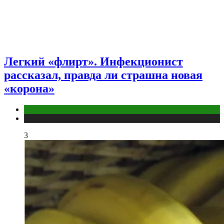
Легкий «флирт». Инфекционист
рассказал, правда ли страшна новая
«корона»
COVID
Публикации
3