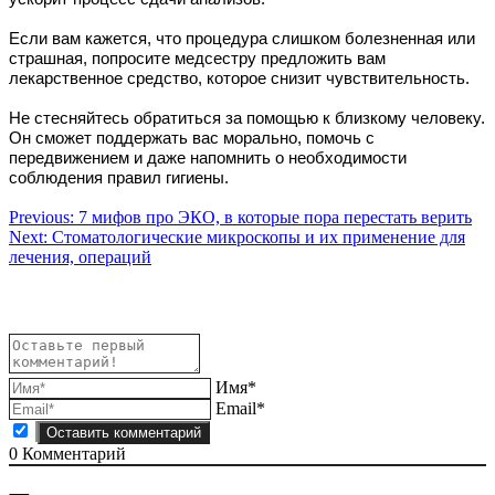
Если вам кажется, что процедура слишком болезненная или
страшная, попросите медсестру предложить вам
лекарственное средство, которое снизит чувствительность.
Не стесняйтесь обратиться за помощью к близкому человеку.
Он сможет поддержать вас морально, помочь с
передвижением и даже напомнить о необходимости
соблюдения правил гигиены.
Навигация
Previous:
7 мифов про ЭКО, в которые пора перестать верить
Next:
Стоматологические микроскопы и их применение для
по
лечения, операций
записям
Имя*
Email*
0
Комментарий