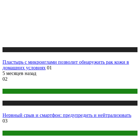
Публикации
Пластырь с микроиглами позволит обнаружить рак кожи в
домашних условиях
01
5 месяцев назад
02
Здоровье женщины
Публикации
Нервный срыв и смартфон: предупредить и нейтрализовать
03
Здоровье ребенка