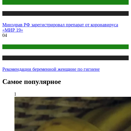
COVID
Публикации
Минздрав РФ зарегистрировал препарат от коронавируса
«МИР 19»
04
Беременность
Публикации
Рекомендации беременной женщине по гигиене
Самое популярное
1