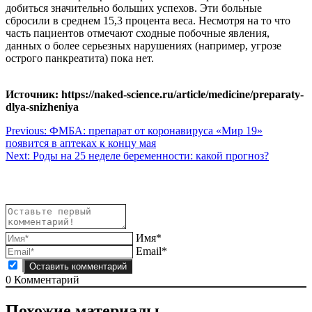
добиться значительно больших успехов. Эти больные
сбросили в среднем 15,3 процента веса. Несмотря на то что
часть пациентов отмечают сходные побочные явления,
данных о более серьезных нарушениях (например, угрозе
острого панкреатита) пока нет.
Источник: https://naked-science.ru/article/medicine/preparaty-
dlya-snizheniya
Навигация
Previous:
ФМБА: препарат от коронавируса «Мир 19»
появится в аптеках к концу мая
по
Next:
Роды на 25 неделе беременности: какой прогноз?
записям
Имя*
Email*
0
Комментарий
Похожие материалы