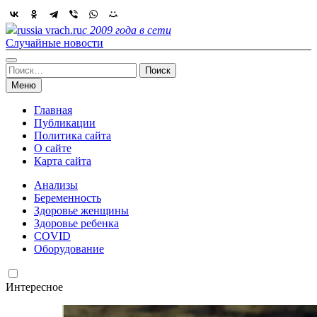
Skip
to
russia vrach.ru
с 2009 года в сети
content
Случайные новости
Найти:
Меню
Главная
Публикации
Политика сайта
О сайте
Карта сайта
Анализы
Беременность
Здоровье женщины
Здоровье ребенка
COVID
Оборудование
Интересное