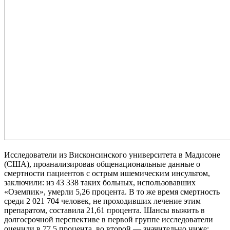
Исследователи из Висконсинского университета в Мадисоне
(США), проанализировав общенациональные данные о
смертности пациентов с острым ишемическим инсультом,
заключили: из 43 338 таких больных, использовавших
«Оземпик», умерли 5,26 процента. В то же время смертность
среди 2 021 704 человек, не проходивших лечение этим
препаратом, составила 21,61 процента. Шансы выжить в
долгосрочной перспективе в первой группе исследователи
оценили в 77,5 процента, во второй — значительно ниже: