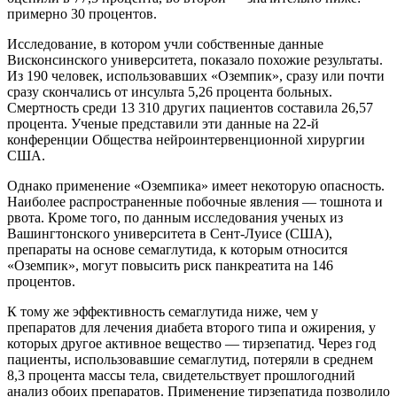
примерно 30 процентов.
Исследование, в котором учли собственные данные
Висконсинского университета, показало похожие результаты.
Из 190 человек, использовавших «Оземпик», сразу или почти
сразу скончались от инсульта 5,26 процента больных.
Смертность среди 13 310 других пациентов составила 26,57
процента. Ученые представили эти данные на 22-й
конференции Общества нейроинтервенционной хирургии
США.
Однако применение «Оземпика» имеет некоторую опасность.
Наиболее распространенные побочные явления — тошнота и
рвота. Кроме того, по данным исследования ученых из
Вашингтонского университета в Сент-Луисе (США),
препараты на основе семаглутида, к которым относится
«Оземпик», могут повысить риск панкреатита на 146
процентов.
К тому же эффективность семаглутида ниже, чем у
препаратов для лечения диабета второго типа и ожирения, у
которых другое активное вещество — тирзепатид. Через год
пациенты, использовавшие семаглутид, потеряли в среднем
8,3 процента массы тела, свидетельствует прошлогодний
анализ обоих препаратов. Применение тирзепатида позволило