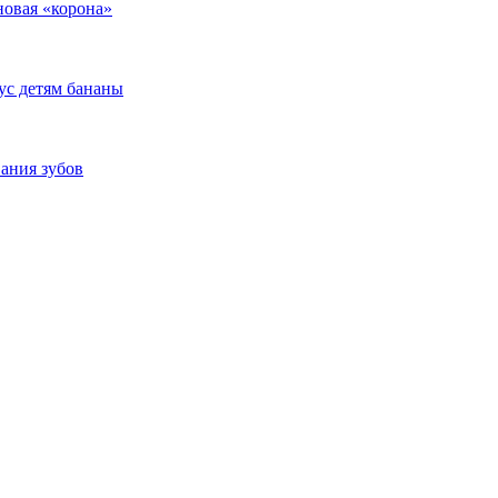
новая «корона»
кус детям бананы
вания зубов