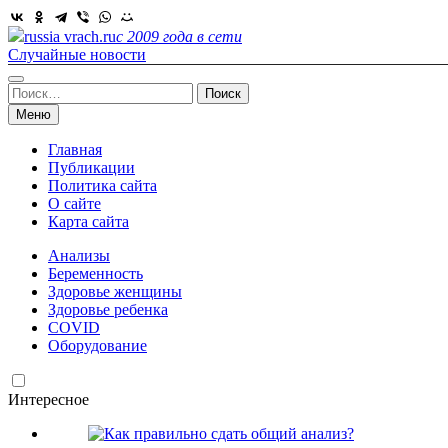
Skip
to
russia vrach.ru
с 2009 года в сети
content
Случайные новости
Найти:
Меню
Главная
Публикации
Политика сайта
О сайте
Карта сайта
Анализы
Беременность
Здоровье женщины
Здоровье ребенка
COVID
Оборудование
Интересное