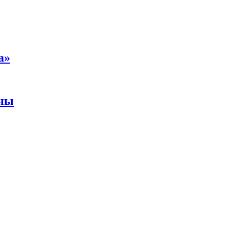
а»
аны