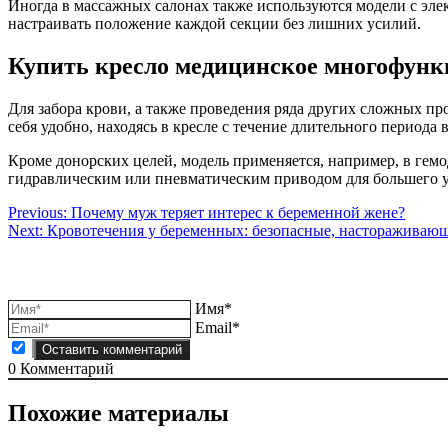
Иногда в массажных салонах также используются модели с эл
настраивать положение каждой секции без лишних усилий.
Купить кресло медицинское многофункц
Для забора крови, а также проведения ряда других сложных пр
себя удобно, находясь в кресле с течение длительного периода
Кроме донорских целей, модель применяется, например, в гемо
гидравлическим или пневматическим приводом для большего у
Навигация
Previous:
Почему муж теряет интерес к беременной жене?
Next:
Кровотечения у беременных: безопасные, настораживаю
по
записям
Имя*
Email*
0
Комментарий
Похожие материалы