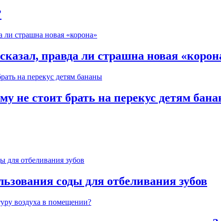
?
казал, правда ли страшна новая «корон
му не стоит брать на перекус детям бан
льзования соды для отбеливания зубов