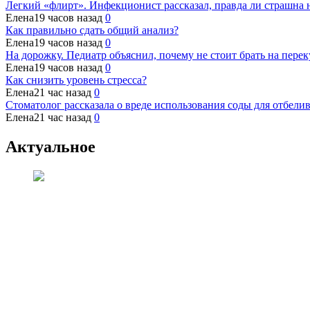
Легкий «флирт». Инфекционист рассказал, правда ли страшна 
Елена
19 часов назад
0
Как правильно сдать общий анализ?
Елена
19 часов назад
0
На дорожку. Педиатр объяснил, почему не стоит брать на пере
Елена
19 часов назад
0
Как снизить уровень стресса?
Елена
21 час назад
0
Стоматолог рассказала о вреде использования соды для отбели
Елена
21 час назад
0
Актуальное