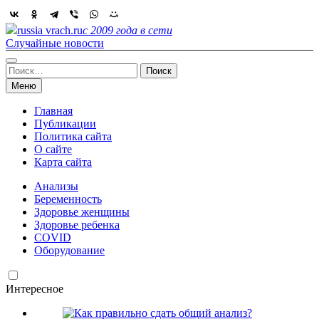
Skip
to
russia vrach.ru
с 2009 года в сети
content
Случайные новости
Найти:
Меню
Главная
Публикации
Политика сайта
О сайте
Карта сайта
Анализы
Беременность
Здоровье женщины
Здоровье ребенка
COVID
Оборудование
Интересное