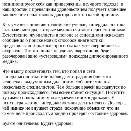
позиционируют себя как приверженцы научного подхода, и
наш простак с превеликим удовольствием получает зловещее
заключение ненастоящих докторов вот по какой причине.
Как уже выяснили австралийские ученые, гипердиагностика
включает методы, которые медики считают перспективными.
Естественно, журналисты в погоне за сенсациями искажают
сообщения о поиске новых способов диагностики,
представляя осторожные прогнозы как уже свершившееся
открытие. Тот, кто попал на удочку шарлатанов, будет
разочарован явно «устаревшим» подходом дипломированного
медика.
Что я могу посоветовать тем, кто попал в сети
гипердиагностики или наблюдает страдания близкого
человека с выдуманным диагнозом: соберите мнения
нескольких специалистов. Чем больше врачей выскажутся по
поводу происходящего, тем яснее станет ситуация. Посетите
ту самую поликлинику, осаждаемую ипохондриками. У
психиатра жертве гипердиагностики делать нечего. Доктора,
чей имидж не внушает страха, доходчиво объяснят, что на
самом деле происходит, а заодно проверят состояние здоровья.
Будьте бдительны! Будьте здоровы!