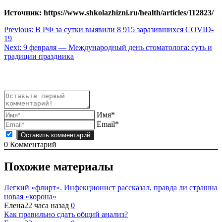
Источник: https://www.shkolazhizni.ru/health/articles/112823/
Навигация
Previous:
В РФ за сутки выявили 8 915 заразившихся COVID-
19
по
Next:
9 февраля — Международный день стоматолога: суть и
записям
традиции праздника
Имя*
Email*
0
Комментарий
Похожие материалы
Легкий «флирт». Инфекционист рассказал, правда ли страшна
новая «корона»
Елена
22 часа назад
0
Как правильно сдать общий анализ?