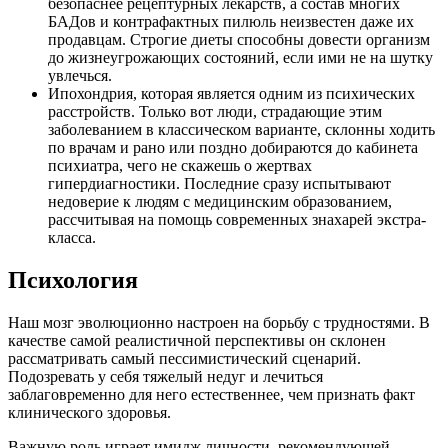
безопаснее рецептурных лекарств, а состав многих
БАДов и контрафактных пилюль неизвестен даже их
продавцам. Строгие диеты способны довести организм
до жизнеугрожающих состояний, если ими не на шутку
увлечься.
Ипохондрия, которая является одним из психических
расстройств. Только вот люди, страдающие этим
заболеванием в классическом варианте, склонны ходить
по врачам и рано или поздно добираются до кабинета
психиатра, чего не скажешь о жертвах
гипердиагностики. Последние сразу испытывают
недоверие к людям с медицинским образованием,
рассчитывая на помощь современных знахарей экстра-
класса.
Психология
Наш мозг эволюционно настроен на борьбу с трудностями. В
качестве самой реалистичной перспективы он склонен
рассматривать самый пессимистический сценарий.
Подозревать у себя тяжелый недуг и лечиться
заблаговременно для него естественнее, чем признать факт
клинического здоровья.
Важную роль играет имидж личности, рекомендующей