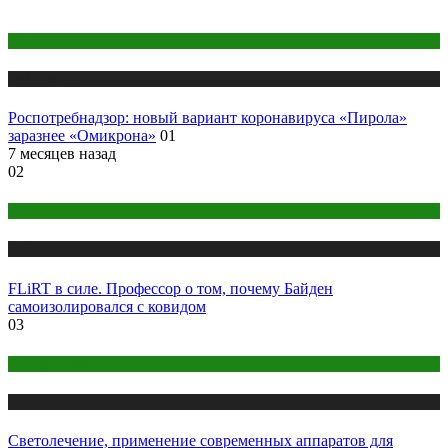
COVID
Публикации
Роспотребнадзор: новый вариант коронавируса «Пирола»
заразнее «Омикрона»
01
7 месяцев назад
02
COVID
Публикации
FLiRT в силе. Профессор о том, почему Байден
самоизолировался с ковидом
03
Оборудование
Публикации
Светолечение, применение современных аппаратов для