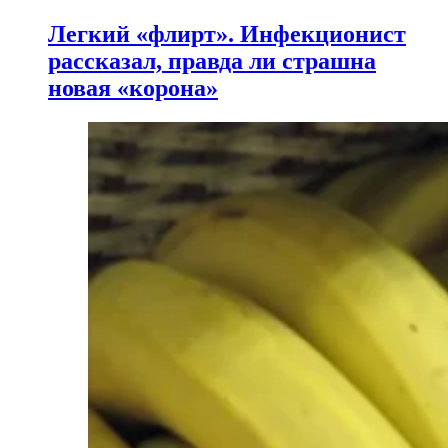
Легкий «флирт». Инфекционист
рассказал, правда ли страшна
новая «корона»