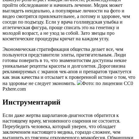
пройти обследование и начинать лечение. Медик может
выглядеть неидеально, а популярные личности на фото и
видео смотрятся привлекательнее, а потому и здоровее, чем
соседи по подъезду. Если у врача голливудская улыбка и
атлетическая фигура, проще списать это на генетику и
молодой возраст, а не уход за собой. Зато звезды про
косметические процедуры кричат на каждом углу.
Экономическая стратификация общества делает все, чем
пользуются представители элиты, притягательным. Люди
готовы поверить в то, что знаменитостям доступны некие
уникальные рецепты красоты и долголетия. Дороговизна
рекламируемых с экранов чек-апов и препаратов трактуется
как знак качества и отсылает к проверенной истине о том, что
на здоровье не следует экономить.
Фото: по лицензии CC0
Pxhere.com
Инструментарий
Если даже жертва шарлатанов-диагностов обратится к
настоящему врачу, мгновенного озарения не состоится.
Переубедить человека, который уверен, что обладает
заключением настоящего медика, гораздо сложнее, чем
вытащить из трясины откровенного мракобесия. Обманщики