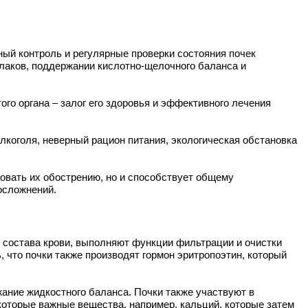
ный контроль и регулярные проверки состояния почек
шлаков, поддержании кислотно-щелочного баланса и
го органа – залог его здоровья и эффективного лечения
лкоголя, неверный рацион питания, экологическая обстановка
овать их обострению, но и способствует общему
осложнений.
ю состава крови, выполняют функции фильтрации и очистки
 что почки также производят гормон эритропоэтин, который
жание жидкостного баланса. Почки также участвуют в
которые важные вещества, например, кальций, которые затем