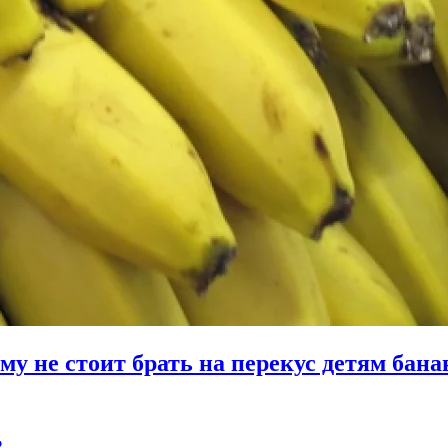
му не стоит брать на перекус детям бан
?