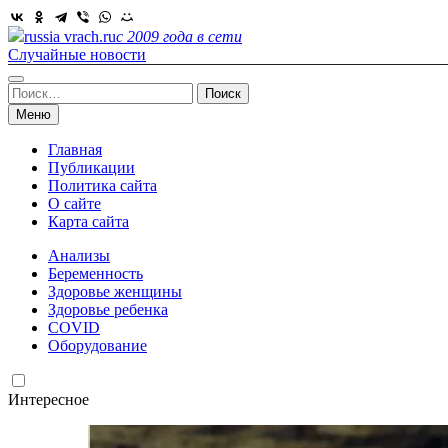
Skip
to
russia vrach.ru
с 2009 года в сети
content
Случайные новости
Найти:
Меню
Главная
Публикации
Политика сайта
О сайте
Карта сайта
Анализы
Беременность
Здоровье женщины
Здоровье ребенка
COVID
Оборудование
Интересное