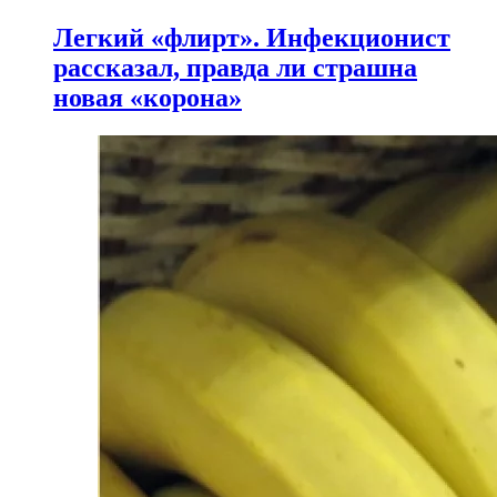
Легкий «флирт». Инфекционист
рассказал, правда ли страшна
новая «корона»