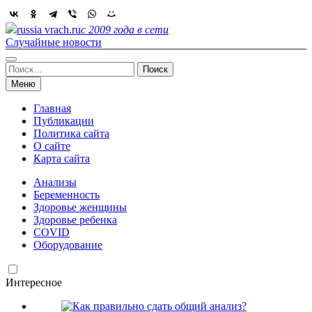
Skip
to
russia vrach.ru
с 2009 года в сети
content
Случайные новости
Найти:
Меню
Главная
Публикации
Политика сайта
О сайте
Карта сайта
Анализы
Беременность
Здоровье женщины
Здоровье ребенка
COVID
Оборудование
Интересное