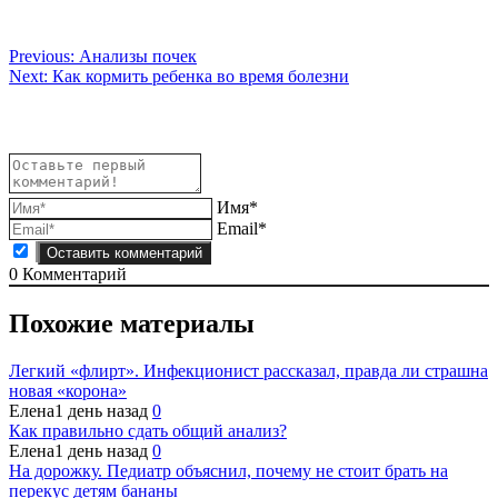
Навигация
Previous:
Анализы почек
Next:
Как кормить ребенка во время болезни
по
записям
Имя*
Email*
0
Комментарий
Похожие материалы
Легкий «флирт». Инфекционист рассказал, правда ли страшна
новая «корона»
Елена
1 день назад
0
Как правильно сдать общий анализ?
Елена
1 день назад
0
На дорожку. Педиатр объяснил, почему не стоит брать на
перекус детям бананы