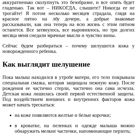
аккуратненько сколупнуть это безобразие, и все опять будет
гладенько. Так вот – НИКОГДА, слышите? Никогда ее не
трогайте! Я потом несколько месяцев страдала, глядя на
красное пятно на лбу дочери, а добрые знакомые
рассказывали, как она теперь на всю жизнь с этим пятном
останется. Все затянулось, все выровнялось, но три долгих
месяца меня снедали мрачные мысли и чувство вины.
Сейчас будем разбираться – почему шелушится кожа у
новорожденного ребенка.
Как выглядит шелушение
Пока малыш находился в утробе матери, его тело покрывала
специальная смазка, которая защищала нежную кожу. После
рождения ее частично стерли, частично она сама исчезла.
Детская кожа лишилась своей первой естественной защиты.
Под воздействием внешних и внутренних факторов кожа
может начать трескаться:
на коже появляются желтые и белые корочки;
в кроватке, на пеленках и одежде малыша можно
обнаружить мелкие частички, напоминающие перхоть;