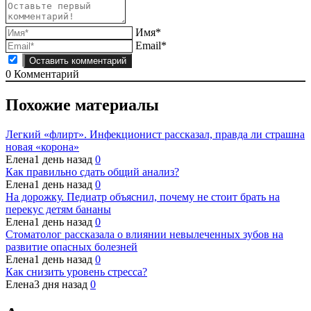
Имя*
Email*
0
Комментарий
Похожие материалы
Легкий «флирт». Инфекционист рассказал, правда ли страшна
новая «корона»
Елена
1 день назад
0
Как правильно сдать общий анализ?
Елена
1 день назад
0
На дорожку. Педиатр объяснил, почему не стоит брать на
перекус детям бананы
Елена
1 день назад
0
Стоматолог рассказала о влиянии невылеченных зубов на
развитие опасных болезней
Елена
1 день назад
0
Как снизить уровень стресса?
Елена
3 дня назад
0