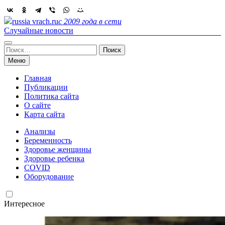
Skip
to
russia vrach.ru
с 2009 года в сети
content
Случайные новости
Найти:
Меню
Главная
Публикации
Политика сайта
О сайте
Карта сайта
Анализы
Беременность
Здоровье женщины
Здоровье ребенка
COVID
Оборудование
Интересное