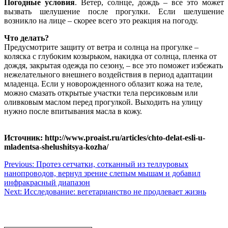
Погодные условия
. Ветер, солнце, дождь – все это может
вызвать шелушение после прогулки. Если шелушение
возникло на лице – скорее всего это реакция на погоду.
Что делать?
Предусмотрите защиту от ветра и солнца на прогулке –
коляска с глубоким козырьком, накидка от солнца, пленка от
дождя, закрытая одежда по сезону, – все это поможет избежать
нежелательного внешнего воздействия в период адаптации
младенца. Если у новорожденного облазит кожа на теле,
можно смазать открытые участки тела персиковым или
оливковым маслом перед прогулкой. Выходить на улицу
нужно после впитывания масла в кожу.
Источник: http://www.proaist.ru/articles/chto-delat-esli-u-
mladentsa-shelushitsya-kozha/
Навигация
Previous:
Протез сетчатки, сотканный из теллуровых
нанопроводов, вернул зрение слепым мышам и добавил
по
инфракрасный диапазон
записям
Next:
Исследование: вегетарианство не продлевает жизнь