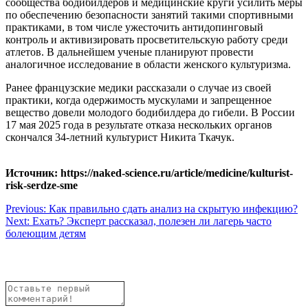
сообщества бодибилдеров и медицинские круги усилить меры
по обеспечению безопасности занятий такими спортивными
практиками, в том числе ужесточить антидопинговый
контроль и активизировать просветительскую работу среди
атлетов. В дальнейшем ученые планируют провести
аналогичное исследование в области женского культуризма.
Ранее французские медики рассказали о случае из своей
практики, когда одержимость мускулами и запрещенное
вещество довели молодого бодибилдера до гибели. В России
17 мая 2025 года в результате отказа нескольких органов
скончался 34-летний культурист Никита Ткачук.
Источник: https://naked-science.ru/article/medicine/kulturist-
risk-serdze-sme
Навигация
Previous:
Как правильно сдать анализ на скрытую инфекцию?
Next:
Ехать? Эксперт рассказал, полезен ли лагерь часто
по
болеющим детям
записям