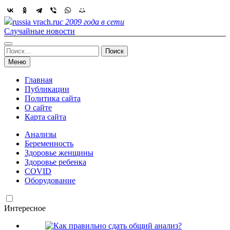
Skip
to
russia vrach.ru
с 2009 года в сети
content
Случайные новости
Найти:
Меню
Главная
Публикации
Политика сайта
О сайте
Карта сайта
Анализы
Беременность
Здоровье женщины
Здоровье ребенка
COVID
Оборудование
Интересное