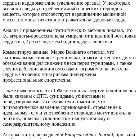
сердца и кардиомегалию (увеличение органа). У некоторых
выявили следы употребления анаболических стероидов —
веществ, которые способствуют наращиванию мышечной
массы, но могут негативно отражаться на здоровье сердца.
Анализ с применением статистических методов показал, что
культуристы-профессионалы умирали от внезапной остановки
сердца в 5,2 раза чаще, чем бодибилдеры-любители.
Комментируя данные, Марко Веккиато отметил, что
экстремальные силовые тренировки, практика жестких диет и
обезвоживания для снижения веса перед турнирами, а также
злоупотребление допингом создают огромную нагрузку на
сердце. Особенно этим рискам подвержены
профессиональные спортсмены.
Также выяснилось, что 15% внезапных смертей бодибилдеров
были связаны с ДТП, суицидами, убийствами и
передозировками. Исследователи отметили, что
психологическое давление соревнований, стремление к
идеальному телу и употребление стероидов могут влиять на
психику, повышая склонность к импульсивному и
саморазрушительному поведению.
Авторы статьи, вышедшей в
European Heart Journal
, призвали