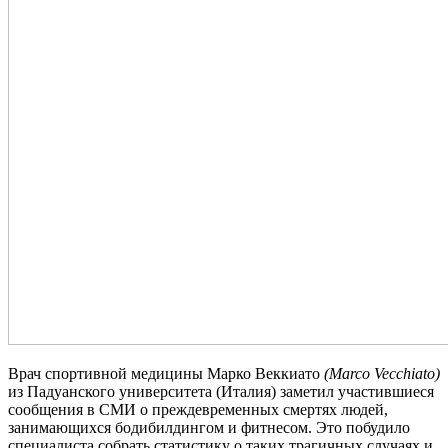
Врач спортивной медицины Марко Веккиато
(Marco Vecchiato)
из Падуанского университета (Италия) заметил участившиеся
сообщения в СМИ о преждевременных смертях людей,
занимающихся бодибилдингом и фитнесом. Это побудило
специалиста собрать статистику о таких трагичных случаях и