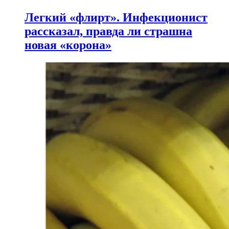
Легкий «флирт». Инфекционист
рассказал, правда ли страшна
новая «корона»