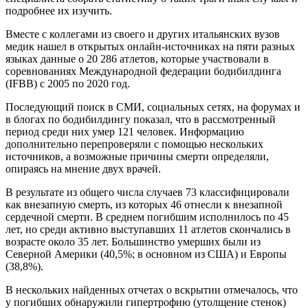
подробнее их изучить.
Вместе с коллегами из своего и других итальянских вузов
медик нашел в открытых онлайн-источниках на пяти разных
языках данные о 20 286 атлетов, которые участвовали в
соревнованиях Международной федерации бодибилдинга
(IFBB) с 2005 по 2020 год.
Последующий поиск в СМИ, социальных сетях, на форумах и
в блогах по бодибилдингу показал, что в рассмотренный
период среди них умер 121 человек. Информацию
дополнительно перепроверяли с помощью нескольких
источников, а возможные причины смерти определяли,
опираясь на мнение двух врачей.
В результате из общего числа случаев 73 классифицировали
как внезапную смерть, из которых 46 отнесли к внезапной
сердечной смерти. В среднем погибшим исполнилось по 45
лет, но среди активно выступавших 11 атлетов скончались в
возрасте около 35 лет. Большинство умерших были из
Северной Америки (40,5%; в основном из США) и Европы
(38,8%).
В нескольких найденных отчетах о вскрытии отмечалось, что
у погибших обнаружили гипертрофию (утолщение стенок)