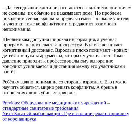
– Да, сегодняшние дети не расстаются с гаджетами, они ничем
не скованы, их обычно не наказывают дома. Но проблема
поколений сейчас вышла за пределы семьи – в школе учителя
и ученики тоже конфликтуют и страдают от взаимного
непонимания.
Школьникам доступна широкая информация, а учебная
программа не поспевает за прогрессом. В итоге возникает
когнитивный диссонанс. Взрослые плохо понимают «новых»
детей: тем нужны аргументы, которых у учителя нет. Такое
давление приводит к профессиональному выгоранию,
конфликт усиливается и дистанция между его участниками
растёт.
Ребёнку важно понимание со стороны взрослых. Его нужно
научить общаться, мирно решать конфликты. А брешь в
отношениях лишь убивает доверие.
Навигация
Previous:
Оборудование медицинских учреждений –
стандартные санитарные требования
по
Next:
Богатый выбор вакцин. Где в столице делают прививку
записям
от коронавируса