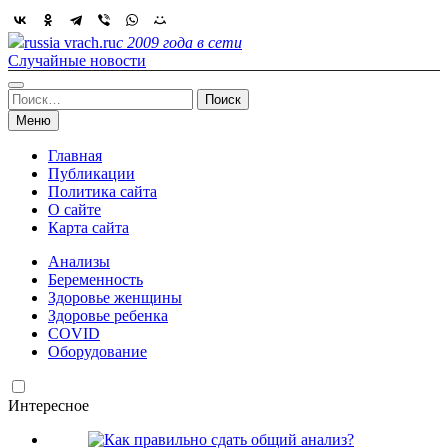
Skip
to
russia vrach.ru
с 2009 года в сети
content
Случайные новости
Найти:
Меню
Главная
Публикации
Политика сайта
О сайте
Карта сайта
Анализы
Беременность
Здоровье женщины
Здоровье ребенка
COVID
Оборудование
Интересное