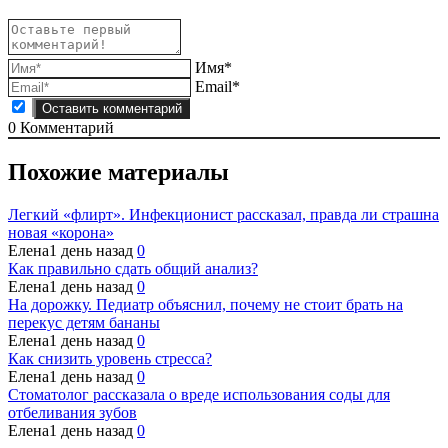
Имя*
Email*
0
Комментарий
Похожие материалы
Легкий «флирт». Инфекционист рассказал, правда ли страшна
новая «корона»
Елена
1 день назад
0
Как правильно сдать общий анализ?
Елена
1 день назад
0
На дорожку. Педиатр объяснил, почему не стоит брать на
перекус детям бананы
Елена
1 день назад
0
Как снизить уровень стресса?
Елена
1 день назад
0
Стоматолог рассказала о вреде использования соды для
отбеливания зубов
Елена
1 день назад
0