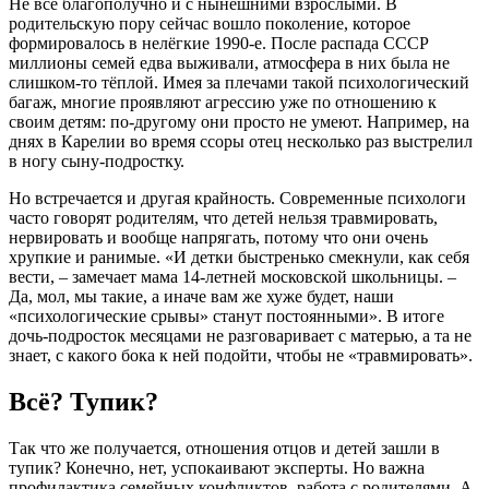
Не всё благополучно и с нынешними взрослыми. В
родительскую пору сейчас вошло поколение, которое
формировалось в нелёгкие 1990-е. После распада СССР
миллионы семей едва выживали, атмосфера в них была не
слишком-то тёплой. Имея за плечами такой психологический
багаж, многие проявляют агрессию уже по отношению к
своим детям: по-другому они просто не умеют. Например, на
днях в Карелии во время ссоры отец несколько раз выстрелил
в ногу сыну-подростку.
Но встречается и другая крайность. Современные психологи
часто говорят родителям, что детей нельзя травмировать,
нервировать и вообще напрягать, потому что они очень
хрупкие и ранимые. «И детки быстренько смекнули, как себя
вести, – замечает мама 14-летней московской школьницы. –
Да, мол, мы такие, а иначе вам же хуже будет, наши
«психологические срывы» станут постоянными». В итоге
дочь-подросток месяцами не разговаривает с матерью, а та не
знает, с какого бока к ней подойти, чтобы не «травмировать».
Всё? Тупик?
Так что же получается, отношения отцов и детей зашли в
тупик? Конечно, нет, успокаивают эксперты. Но важна
профилактика семейных конфликтов, работа с родителями. А