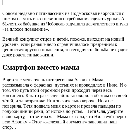
Совсем недавно пятиклассник из Подмосковья набросился с
ножом на мать из-за невинного требования сделать уроки. А
61-летняя бабушка из Чебоксар задушила девятилетнего внука
«за плохое поведение».
Вечный конфликт отцов и детей, похоже, выходит на новый
уровень: если раньше дело ограничивалось презрением к
ценностям другого поколения, то сегодня эта борьба не щадит
даже родственные жизни.
Смартфон вместо мамы
В детстве меня очень интересовала Африка. Мама
рассказывала о фараонах, пустынях и крокодилах в Ниле. И о
том, что путь этой огромной реки проходит через весь
континент. Как-то раз я случайно заговорила об этом со своей
тётей, и та возразила: Нил значительно короче. Но я не
поверила. Тётя подвела меня к карте и провела пальцем по
голубой линии реки, от истока до устья. «Тётя Оля, уберите
свою карту, – ответила я. – Мама сказала, что Нил течёт через
всю Африку!» Этот «железный аргумент» завершил наш
спор…