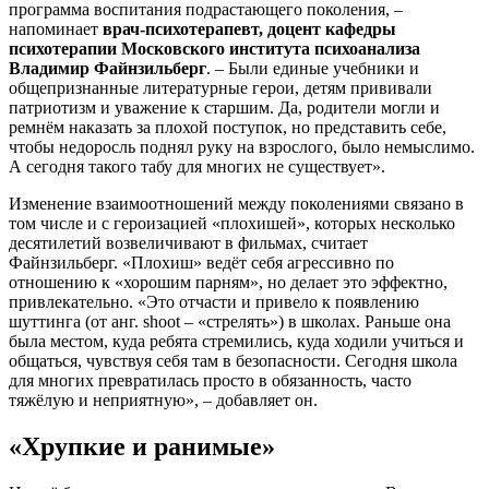
программа воспитания подрастающего поколения, –
напоминает
врач-психотерапевт, доцент кафедры
психотерапии Московского института психоанализа
Владимир Файнзильберг
. – Были единые учебники и
общепризнанные литературные герои, детям прививали
патриотизм и уважение к старшим. Да, родители могли и
ремнём наказать за плохой поступок, но представить себе,
чтобы недоросль поднял руку на взрослого, было немыслимо.
А сегодня такого табу для многих не существует».
Изменение взаимоотношений между поколениями связано в
том числе и с героизацией «плохишей», которых несколько
десятилетий возвеличивают в фильмах, считает
Файнзильберг. «Плохиш» ведёт себя агрессивно по
отношению к «хорошим парням», но делает это эффектно,
привлекательно. «Это отчасти и привело к появлению
шуттинга (от анг. shoot – «стрелять») в школах. Раньше она
была местом, куда ребята стремились, куда ходили учиться и
общаться, чувствуя себя там в безопасности. Сегодня школа
для многих превратилась просто в обязанность, часто
тяжёлую и неприятную», – добавляет он.
«Хрупкие и ранимые»