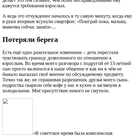
делает это тем сильнее, чем более несправедливыми ему
кажутся требования взрослых.
А ведь это отчуждение началось в ту самую минуту, когда ему
в руки впервые всунули смартфон: «Поиграй пока, малыш,
мамочка сейчас занята»…
Потеряли берега
Есть ещё одно разительное изменение – дети перестали
чувствовать границу дозволенного по отношению к
взрослым. Во время моего разговора с подругой её 13-летний
сын просто вклинился в наше общение и как ни в чём не
бывало высказал своё мнение по обсуждаемому предмету.
Точно так же, не спрашивая разрешения, друзья моего сына-
подростка сварили себе кофе у нас в кухне и заглянули в
холодильник. Моё присутствие никого не смутило.
«В советское время была комплексная