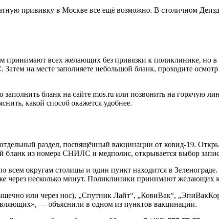
атную прививку в Москве все ещё возможно. В столичном Депздр
 принимают всех желающих без привязки к поликлинике, но в ф
Затем на месте заполняете небольшой бланк, проходите осмотр в
о заполнить бланк на сайте mos.ru или позвонить на горячую л
яснить, какой способ окажется удобнее.
отдельный раздел, посвящённый вакцинации от ковид-19. Откры
й бланк из номера СНИЛС и медполис, открывается выбор запис
 по всем округам столицы и один пункт находится в Зеленограде.
уже через несколько минут. Поликлиники принимают желающих ка
ечно или через нос), „Спутник Лайт“, „КовиВак“, „ЭпиВакКор
ставляющих», — объяснили в одном из пунктов вакцинации.