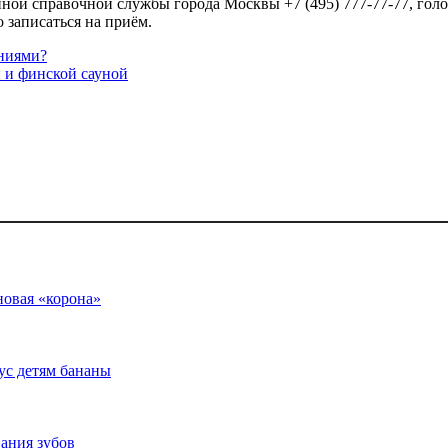
иной справочной службы города Москвы +7 (495) 777-77-77, го
 записаться на приём.
ениями?
 и финской сауной
новая «корона»
кус детям бананы
вания зубов