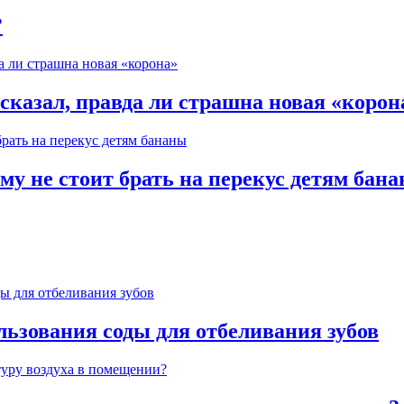
?
казал, правда ли страшна новая «корон
му не стоит брать на перекус детям бан
льзования соды для отбеливания зубов