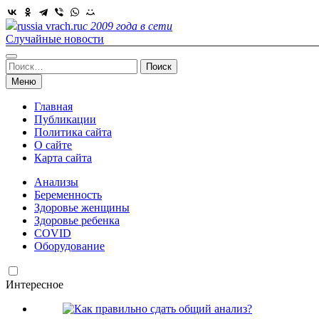
Skip
to
russia vrach.ru
с 2009 года в сети
content
Случайные новости
Найти:
Меню
Главная
Публикации
Политика сайта
О сайте
Карта сайта
Анализы
Беременность
Здоровье женщины
Здоровье ребенка
COVID
Оборудование
Интересное