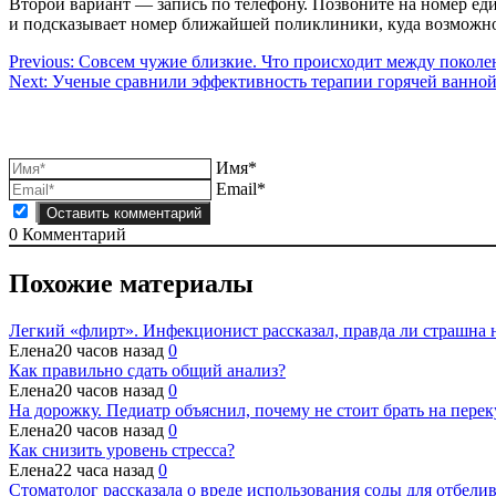
Второй вариант — запись по телефону. Позвоните на номер ед
и подсказывает номер ближайшей поликлиники, куда возможно
Навигация
Previous:
Совсем чужие близкие. Что происходит между покол
Next:
Ученые сравнили эффективность терапии горячей ванной
по
записям
Имя*
Email*
0
Комментарий
Похожие материалы
Легкий «флирт». Инфекционист рассказал, правда ли страшна 
Елена
20 часов назад
0
Как правильно сдать общий анализ?
Елена
20 часов назад
0
На дорожку. Педиатр объяснил, почему не стоит брать на пере
Елена
20 часов назад
0
Как снизить уровень стресса?
Елена
22 часа назад
0
Стоматолог рассказала о вреде использования соды для отбели