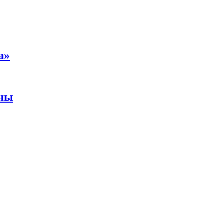
а»
аны