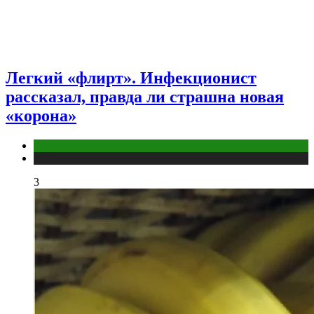
Легкий «флирт». Инфекционист
рассказал, правда ли страшна новая
«корона»
COVID
Публикации
3