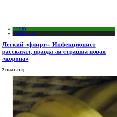
COVID
Публикации
Легкий «флирт». Инфекционист
рассказал, правда ли страшна новая
«корона»
2 года назад