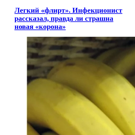
Легкий «флирт». Инфекционист
рассказал, правда ли страшна
новая «корона»