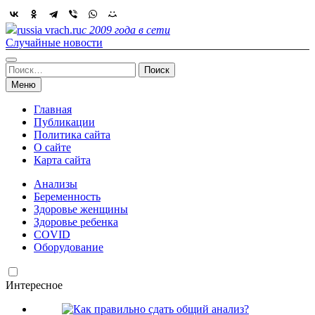
Skip
to
russia vrach.ru
с 2009 года в сети
content
Случайные новости
Найти:
Меню
Главная
Публикации
Политика сайта
О сайте
Карта сайта
Анализы
Беременность
Здоровье женщины
Здоровье ребенка
COVID
Оборудование
Интересное