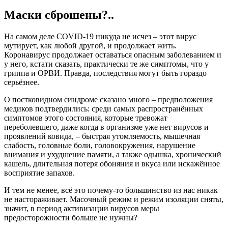
Маски сброшены?..
На самом деле COVID-19 никуда не исчез – этот вирус
мутирует, как любой другой, и продолжает жить.
Коронавирус продолжает оставаться опасным заболеванием и
у него, кстати сказать, практически те же симптомы, что у
гриппа и ОРВИ. Правда, последствия могут быть гораздо
серьёзнее.
О постковидном синдроме сказано много – предположения
медиков подтвердились: среди самых распространённых
симптомов этого состояния, которые тревожат
переболевшего, даже когда в организме уже нет вирусов и
проявлений ковида, – быстрая утомляемость, мышечная
слабость, головные боли, головокружения, нарушение
внимания и ухудшение памяти, а также одышка, хронический
кашель, длительная потеря обоняния и вкуса или искажённое
восприятие запахов.
И тем не менее, всё это почему-то большинство из нас никак
не настораживает. Масочный режим и режим изоляции сняты,
значит, в период активизации вирусов меры
предосторожности больше не нужны?