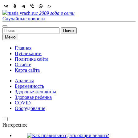
Skip
to
russia vrach.ru
с 2009 года в сети
content
Случайные новости
Найти:
Меню
Главная
Публикации
Политика сайта
О сайте
Карта сайта
Анализы
Беременность
Здоровье женщины
Здоровье ребенка
COVID
Оборудование
Интересное