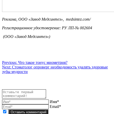
Реклама, ООО «Завод Медсинтез», medsintez.com/
Регистрационное удостоверение: РУ ЛП-№ 002604
(ООО «Завод Медсинтез»)
Навигация
Previous:
Что такое тонус миометрия?
Next:
Стоматолог опроверг необходимость удалять здоровые
по
зубы мудрости
записям
Имя*
Email*