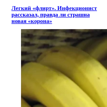
Легкий «флирт». Инфекционист
рассказал, правда ли страшна
новая «корона»