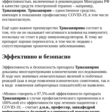
эффективностью, включенные в рекомендации Минздрава РФ
в качестве средств этиотропной терапии – например,
Триазавирин
.
Триазавирин –
единственное средство,
имеющее в показаниях профилактику COVID-19, в том числе
постконтактную.
Ещё одно важное преимущество
Триазавирина
состоит в
том, что он не оказывает негативного влияния на иммунитет,
поскольку не стоит в ряду иммуномодуляторов. К тому же
препарат хорошо переносится, в том числе людьми с
сопутствующими хроническими заболеваниями.
Эффективно и безопасно
Эффективность и безопасность препарата
Триазавирин
доказаны многоцентровыми клиническими исследованиями.
В ходе них значимых нежелательных явлений и побочных
реакций (как в виде появления клинических симптомов, так и
в виде изменения лабораторных показателей) не выявлено.
«Можно говорить о 97,5%-ной эффективности препарата
Триазавирин
в случае профилактического применения и о
100%-ной его эффективности при лечении пациентов с
COVID-19, – считает
д.м.н., профессор, завкафедрой
инфекционных болезней и клинической иммунологии