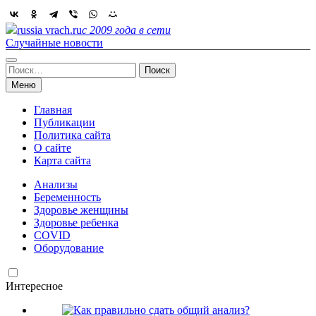
Skip
to
russia vrach.ru
с 2009 года в сети
content
Случайные новости
Найти:
Меню
Главная
Публикации
Политика сайта
О сайте
Карта сайта
Анализы
Беременность
Здоровье женщины
Здоровье ребенка
COVID
Оборудование
Интересное