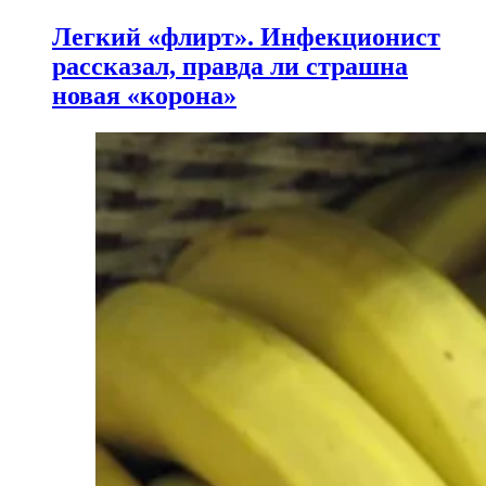
Легкий «флирт». Инфекционист
рассказал, правда ли страшна
новая «корона»