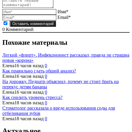
Имя*
Email*
0
Комментарий
Похожие материалы
Легкий «флирт». Инфекционист рассказал, правда ли страшна
новая «корона»
Елена
16 часов назад
0
Как правильно сдать общий анализ?
Елена
16 часов назад
0
На дорожку. Педиатр объяснил, почему не стоит брать на
перекус детям бананы
Елена
16 часов назад
0
Как снизить уровень стресса?
Елена
18 часов назад
0
Стоматолог рассказала о вреде использования соды для
отбеливания зубов
Елена
18 часов назад
0
Актуальное