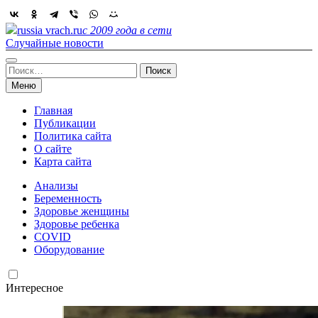
Skip
to
russia vrach.ru
с 2009 года в сети
content
Случайные новости
Найти:
Меню
Главная
Публикации
Политика сайта
О сайте
Карта сайта
Анализы
Беременность
Здоровье женщины
Здоровье ребенка
COVID
Оборудование
Интересное