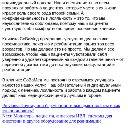
индивидуальный подход. Наши специалисты во всем
проявляют заботу о пациентах, которые часто в их жизни
играют роль своего рода второй семьи. А
конфиденциальность и лояльность – это то, что мы
неукоснительно соблюдаем, поэтому наши пациенты
чувствуют себя комфортно во время посещения клиники.
Клиника СоВаМед предлагают услуги по диагностике,
профилактике, лечению и реабилитации пациентов всех
возрастов. Но мы делаем это не просто. Мы делаем все
возможное, чтобы наши пациенты чувствовали себя
уверенно и удовлетворенными на каждом этапе лечения – от
первичной диагностики до последующих консультаций и
реабилитации.
В клинике СоВаМед мы постоянно стремимся улучшать
качество наших услуг. Наш обязательный индивидуальный
подход к лечению, лояльность и забота о каждом пациенте
делают наш медицинский центр лучшим в городе.
Навигация
Previous:
Почему при беременности выпадают волосы и как
это остановить?
по
Next:
Мониторы пациента, аппараты ИВЛ, системы для
записям
анестезии и другое оборудование для реанимации