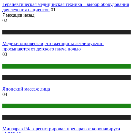
Терапевтическая медицинская техника – выбор оборудования
для лечения пациентов
01
7 месяцев назад
02
Публикации
Медики опровергли, что женщины легче мужчин
просыпаются от детского плача ночью
03
Здоровье женщины
Публикации
Японский массаж лица
04
COVID
Публикации
Минздрав РФ зарегистрировал препарат от коронавируса