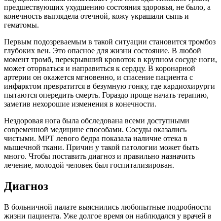
предшествующих ухудшению состояния здоровья, не было, а
конечность выглядела отечной, кожу украшали сыпь и
гематомы.
Первым подозреваемым в такой ситуации становится тромбоз
глубоких вен. Это опасное для жизни состояние. В любой
момент тромб, перекрывший кровоток в крупном сосуде ноги,
может оторваться и направиться к сердцу. В коронарной
артерии он окажется мгновенно, и спасение пациента с
инфарктом превратится в безумную гонку, где кардиохирурги
пытаются опередить смерть. Гораздо проще начать терапию,
заметив нехорошие изменения в конечности.
Нездоровая нога была обследована всеми доступными
современной медицине способами. Сосуды оказались
чистыми. МРТ левого бедра показала наличие отека в
мышечной ткани. Причин у такой патологии может быть
много. Чтобы поставить диагноз и правильно назначить
лечение, молодой человек был госпитализирован.
Диагноз
В больничной палате выяснились любопытные подробности
жизни пациента. Уже долгое время он наблюдался у врачей в