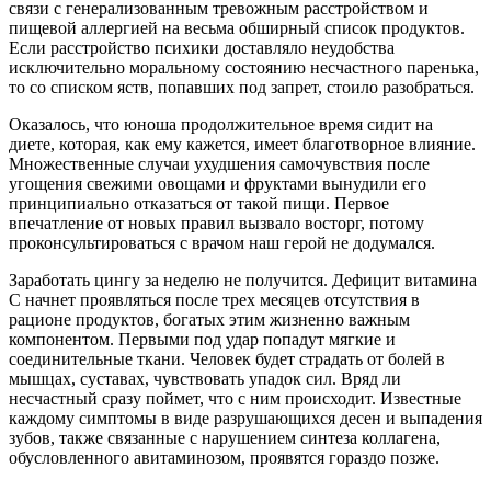
связи с генерализованным тревожным расстройством и
пищевой аллергией на весьма обширный список продуктов.
Если расстройство психики доставляло неудобства
исключительно моральному состоянию несчастного паренька,
то со списком яств, попавших под запрет, стоило разобраться.
Оказалось, что юноша продолжительное время сидит на
диете, которая, как ему кажется, имеет благотворное влияние.
Множественные случаи ухудшения самочувствия после
угощения свежими овощами и фруктами вынудили его
принципиально отказаться от такой пищи. Первое
впечатление от новых правил вызвало восторг, потому
проконсультироваться с врачом наш герой не додумался.
Заработать цингу за неделю не получится. Дефицит витамина
С начнет проявляться после трех месяцев отсутствия в
рационе продуктов, богатых этим жизненно важным
компонентом. Первыми под удар попадут мягкие и
соединительные ткани. Человек будет страдать от болей в
мышцах, суставах, чувствовать упадок сил. Вряд ли
несчастный сразу поймет, что с ним происходит. Известные
каждому симптомы в виде разрушающихся десен и выпадения
зубов, также связанные с нарушением синтеза коллагена,
обусловленного авитаминозом, проявятся гораздо позже.