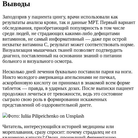
Выводы
Заподозрив у пациента цингу, врачи использовали как
результаты анализа крови, так и данные МРТ. Первый вариант
обследования, приобретающий популярность в том числе
среди людей, не страдающих какими-либо дефицитами
витаминов, не самый информативный — даже при острой
нехватке витамина С, результат может соответствовать норме.
Визуализация мышечных тканей позволяет подтвердить
диагноз, поставленный на основании знаний о питании
больного и визуального осмотра.
Несколько дней лечения буквально поставили парня на ноги.
Никто молодого американца апельсинами не пичкал,
аскорбиновую кислоту он принимал в знакомой всем форме
таблеток — правда, в ударных дозах. После выписки пациент
продолжил лечиться от тревожности, ведь это состояние
сыграло свою роль в формировании искаженных
представлений об оздоровительной диете.
Фото: Iuliia Pilipeichenko on Unsplash
Читатель, интересующийся историей медицины или
мореплавания, сразу спросит: почему страдалец не ел
квашеную капусту? Овощ, прошедший ферментацию,