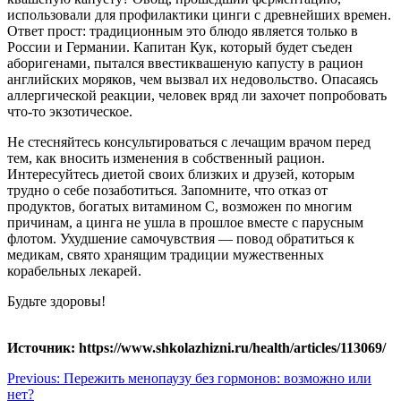
использовали для профилактики цинги с древнейших времен.
Ответ прост: традиционным это блюдо является только в
России и Германии. Капитан Кук, который будет съеден
аборигенами, пытался ввестиквашеную капусту в рацион
английских моряков, чем вызвал их недовольство. Опасаясь
аллергической реакции, человек вряд ли захочет попробовать
что-то экзотическое.
Не стесняйтесь консультироваться с лечащим врачом перед
тем, как вносить изменения в собственный рацион.
Интересуйтесь диетой своих близких и друзей, которым
трудно о себе позаботиться. Запомните, что отказ от
продуктов, богатых витамином С, возможен по многим
причинам, а цинга не ушла в прошлое вместе с парусным
флотом. Ухудшение самочувствия — повод обратиться к
медикам, свято хранящим традиции мужественных
корабельных лекарей.
Будьте здоровы!
Источник: https://www.shkolazhizni.ru/health/articles/113069/
Навигация
Previous:
Пережить менопаузу без гормонов: возможно или
нет?