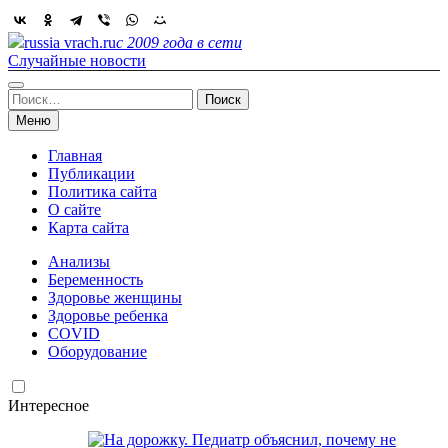
Skip
to
russia vrach.ru
с 2009 года в сети
content
Случайные новости
Найти:
Меню
Главная
Публикации
Политика сайта
О сайте
Карта сайта
Анализы
Беременность
Здоровье женщины
Здоровье ребенка
COVID
Оборудование
Интересное