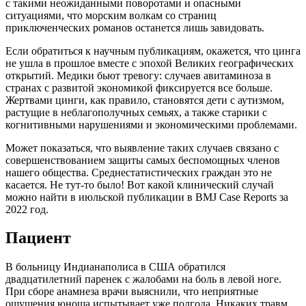
с такими неожиданными поворотами и опасными
ситуациями, что морским волкам со страниц
приключенческих романов останется лишь завидовать.
Если обратиться к научным публикациям, окажется, что цинга
не ушла в прошлое вместе с эпохой Великих географических
открытий. Медики бьют тревогу: случаев авитаминоза в
странах с развитой экономикой фиксируется все больше.
Жертвами цинги, как правило, становятся дети с аутизмом,
растущие в неблагополучных семьях, а также старики с
когнитивными нарушениями и экономическими проблемами.
Может показаться, что выявление таких случаев связано с
совершенствованием защиты самых беспомощных членов
нашего общества. Среднестатистических граждан это не
касается. Не тут-то было! Вот какой клинический случай
можно найти в июльской публикации в BMJ Case Reports за
2022 год.
Пациент
В больницу Индианаполиса в США обратился
двадцатилетний паренек с жалобами на боль в левой ноге.
При сборе анамнеза врачи выяснили, что неприятные
ощущения юноша испытывает уже полгода. Никаких травм,