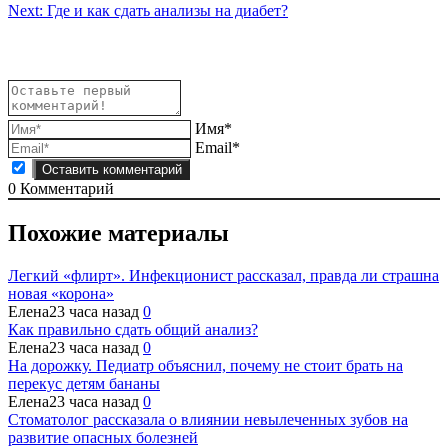
по
Next:
Где и как сдать анализы на диабет?
записям
Имя*
Email*
0
Комментарий
Похожие материалы
Легкий «флирт». Инфекционист рассказал, правда ли страшна
новая «корона»
Елена
23 часа назад
0
Как правильно сдать общий анализ?
Елена
23 часа назад
0
На дорожку. Педиатр объяснил, почему не стоит брать на
перекус детям бананы
Елена
23 часа назад
0
Стоматолог рассказала о влиянии невылеченных зубов на
развитие опасных болезней