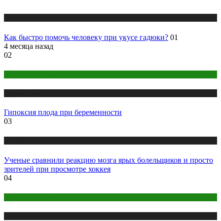
Публикации
Как быстро помочь человеку при укусе гадюки?
01
4 месяца назад
02
Здоровье женщины
Публикации
Гипоксия плода при беременности
03
Публикации
Ученые сравнили реакцию мозга ярых болельщиков и просто
зрителей при просмотре хоккея
04
Здоровье женщины
Публикации