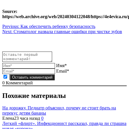
Source:
https://web.archive.org/web/20240304122048/https://4e4evica.ru
Навигация
Previous:
Как обеспечить ребенку безопасность
Next:
Стоматолог назвала главные ошибки при чистке зубов
по
записям
Имя*
Email*
0
Комментарий
Похожие материалы
На дорожку. Педиатр объяснил, почему не стоит брать на
перекус детям бананы
Елена
23 часа назад
0
Легкий «флирт». Инфекционист рассказал, правда ли страшна
новая «корона»