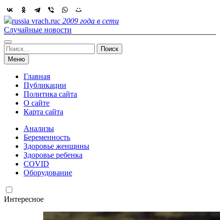
Skip
to
russia vrach.ru
с 2009 года в сети
content
Случайные новости
Найти:
Меню
Главная
Публикации
Политика сайта
О сайте
Карта сайта
Анализы
Беременность
Здоровье женщины
Здоровье ребенка
COVID
Оборудование
Интересное