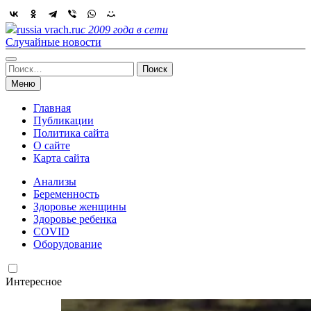
Skip
to
russia vrach.ru
с 2009 года в сети
content
Случайные новости
Найти:
Меню
Главная
Публикации
Политика сайта
О сайте
Карта сайта
Анализы
Беременность
Здоровье женщины
Здоровье ребенка
COVID
Оборудование
Интересное