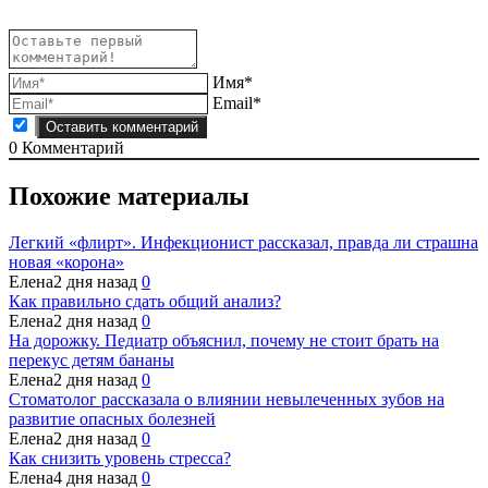
Имя*
Email*
0
Комментарий
Похожие материалы
Легкий «флирт». Инфекционист рассказал, правда ли страшна
новая «корона»
Елена
2 дня назад
0
Как правильно сдать общий анализ?
Елена
2 дня назад
0
На дорожку. Педиатр объяснил, почему не стоит брать на
перекус детям бананы
Елена
2 дня назад
0
Стоматолог рассказала о влиянии невылеченных зубов на
развитие опасных болезней
Елена
2 дня назад
0
Как снизить уровень стресса?
Елена
4 дня назад
0