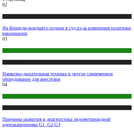
02
Публикации
На Кеннеди-младшего подали в суд из-за изменения политики
вакцинации
03
Оборудование
Публикации
Наркозно-дыхательная техника и другое современное
оборудование для анестезии
04
Здоровье женщины
Публикации
Причины развития и диагностика эндометриоидной
аденокарциномы G1, G2,G3