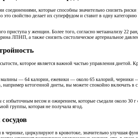
 соединениями, которые способны значительно снизить риски р
то свойство делает их суперфудом и ставит в одну категорию с 
го приступа у женщин. Более того, согласно метаанализу 22 р
рина ЛПНП, а также снизить систолическое артериальное давлени
стройность
ытости, которое является важной частью управления диетой. Кро
малины — 64 калории, ежевики — около 65 калорий, черники — 
, например кетогенной диеты, вы можете спокойно включать в с
 избыточным весом и ожирением, которые съедали около 30 г 
ной группы, которая не получала ягод.
 сосудов
в чернике, циркулируют в кровотоке, значительно улучшая фун