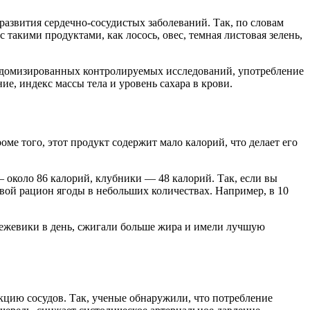
азвития сердечно-сосудистых заболеваний. Так, по словам
такими продуктами, как лосось, овес, темная листовая зелень,
андомизированных контролируемых исследований, употребление
е, индекс массы тела и уровень сахара в крови.
ме того, этот продукт содержит мало калорий, что делает его
около 86 калорий, клубники — 48 калорий. Так, если вы
вой рацион ягоды в небольших количествах. Например, в 10
ежевики в день, сжигали больше жира и имели лучшую
кцию сосудов. Так, ученые обнаружили, что потребление