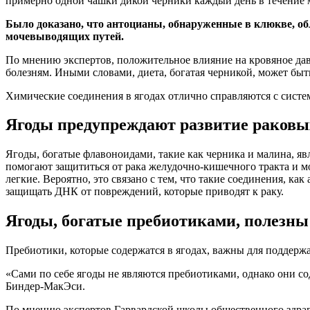
примерно одной чашки дикой черники каждый день в течение м
Было доказано, что антоцианы, обнаруженные в клюкве, о
мочевыводящих путей.
По мнению экспертов, положительное влияние на кровяное да
болезням. Иными словами, диета, богатая черникой, может быть
Химические соединения в ягодах отлично справляются с сист
Ягоды предупреждают развитие раковы
Ягоды, богатые флавоноидами, такие как черника и малина, я
помогают защититься от рака желудочно-кишечного тракта и м
легкие. Вероятно, это связано с тем, что такие соединения, к
защищать ДНК от повреждений, которые приводят к раку.
Ягоды, богатые пребиотиками, полезны
Пребиотики, которые содержатся в ягодах, важны для поддерж
«Сами по себе ягоды не являются пребиотиками, однако они с
Биндер-МакЭси.
По мнению экспертов Гарвардской школы общественного здрав