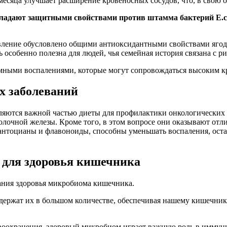
есяца улучшает расширение кровеносных сосудов, что, в свою оч
бладают защитными свойствами против штамма бактерий E.co
вление обусловлено общими антиоксидантными свойствами ягод,
 особенно полезна для людей, чья семейная история связана с р
емными воспалениями, которые могут сопровождаться высоким 
х заболеваний
вляются важной частью диеты для профилактики онкологических 
олочной железы. Кроме того, в этом вопросе они оказывают отл
ак антоцианы и флавоноиды, способны уменьшать воспаления, ост
 для здоровья кишечника
ания здоровья микробиома кишечника.
одержат их в большом количестве, обеспечивая нашему кишечник
оохранения, здоровый микробиом играет важную роль в иммунно