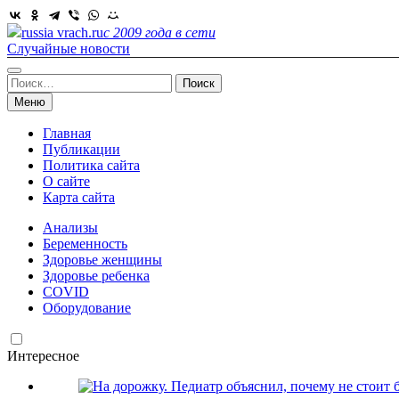
Skip
to
russia vrach.ru
с 2009 года в сети
content
Случайные новости
Найти:
Меню
Главная
Публикации
Политика сайта
О сайте
Карта сайта
Анализы
Беременность
Здоровье женщины
Здоровье ребенка
COVID
Оборудование
Интересное