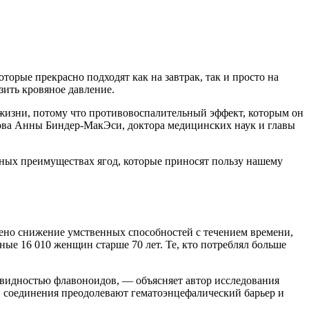
торые прекрасно подходят как на завтрак, так и просто на
зить кровяное давление.
 жизни, потому что противовоспалительный эффект, которым он
слова Анны Биндер-МакЭси, доктора медицинских наук и главы
вных преимуществах ягод, которые приносят пользу нашему
ено снижение умственных способностей с течением времени,
ные 16 010 женщин старше 70 лет. Те, кто потреблял больше
овидностью флавоноидов, — объясняет автор исследования
и соединения преодолевают гематоэнцефалический барьер и