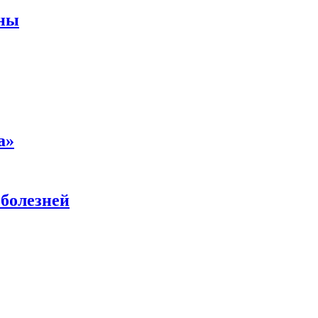
аны
а»
 болезней