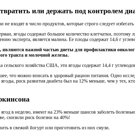
вратить или держать под контролем ди
и не входят в число продуктов, которые строго следует избегать
ман, ягоды содержат большое количество клетчатки, поэтому лю
ию эксперта, является малина. Ее плоды содержат 14,6 г углево
, являются важной частью диеты для профилактики онкологи
ого тракта и молочной железы.
ельского хозяйства США, эти ягоды содержат 14,4 г углеводов 
чшее, что можно вписать в здоровый рацион питания. Одно иссл
ягоды, риск развития диабета был на 12% меньше, чем у тех, кт
аркинсона
и ягод в неделю, имеют на 23% меньше шансов заболеть болезн
ве, снизили риск болезни на 40%!
ить в свежий йогурт или приготовить из них смузи.