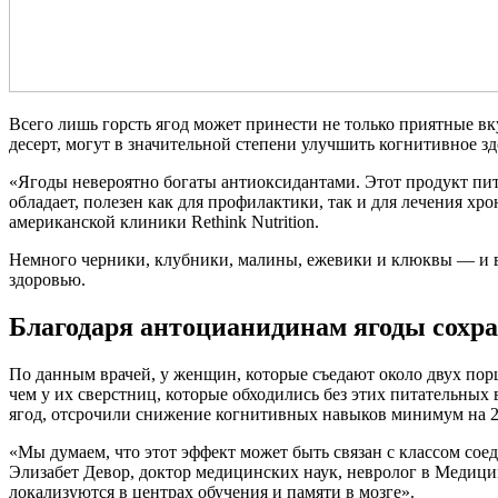
Всего лишь горсть ягод может принести не только приятные вк
десерт, могут в значительной степени улучшить когнитивное зд
«Ягоды невероятно богаты антиоксидантами. Этот продукт пит
обладает, полезен как для профилактики, так и для лечения х
американской клиники Rethink Nutrition.
Немного черники, клубники, малины, ежевики и клюквы — и в
здоровью.
Благодаря антоцианидинам ягоды сохр
По данным врачей, у женщин, которые съедают около двух по
чем у их сверстниц, которые обходились без этих питательных 
ягод, отсрочили снижение когнитивных навыков минимум на 2,
«Мы думаем, что этот эффект может быть связан с классом со
Элизабет Девор, доктор медицинских наук, невролог в Медици
локализуются в центрах обучения и памяти в мозге».