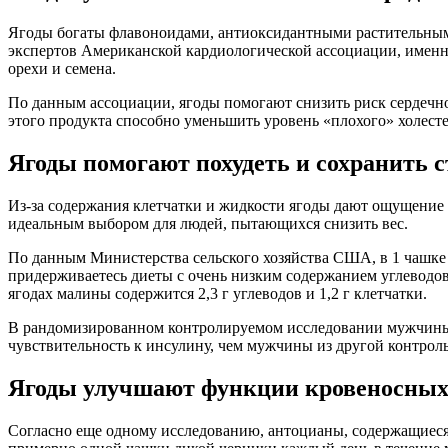
Ягоды богаты флавоноидами, антиоксидантными растительными
экспертов Американской кардиологической ассоциации, именно э
орехи и семена.
По данным ассоциации, ягоды помогают снизить риск сердечно
этого продукта способно уменьшить уровень «плохого» холесте
Ягоды помогают похудеть и сохранить 
Из-за содержания клетчатки и жидкости ягоды дают ощущение с
идеальным выбором для людей, пытающихся снизить вес.
По данным Министерства сельского хозяйства США, в 1 чашке 
придерживаетесь диеты с очень низким содержанием углеводов
ягодах малины содержится 2,3 г углеводов и 1,2 г клетчатки.
В рандомизированном контролируемом исследовании мужчины с
чувствительность к инсулину, чем мужчины из другой контроль
Ягоды улучшают функции кровеносных
Согласно еще одному исследованию, антоцианы, содержащиеся 