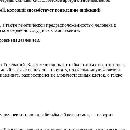
ередь, снижает систолическое артериальное давление.
li, который способствует появлению инфекций
 а также генетической предрасположенностью человека к
иском сердечно-сосудистых заболеваний.
кровяным давлением.
заболеваний. Как уже неоднократно было доказано, эти плоды
ичный эффект на печень, простату, поджелудочную железу и
анавливать распространение злокачественных клеток, а также
у лучшее топливо для борьбы с бактериями», — говорит
й системе человека и защищает от патогенов, которые могут