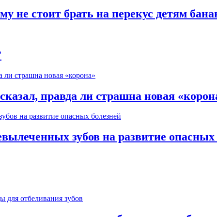
му не стоит брать на перекус детям бан
?
казал, правда ли страшна новая «корон
евылеченных зубов на развитие опасных