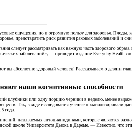
усовые ощущения, но и огромную пользу для здоровья. Плоды, ко
оровье, предотвратить риск развития раковых заболеваний и сни
ания следует рассматривать как важную часть здорового образа
ронических заболеваний», — приводит издание Everyday Health 
от вы абсолютно здоровый человек! Рассказываем о девяти гла
аняют наши когнитивные способности
рций клубники или одну порцию черники в неделю, менее выраж
веществ. Так, в ходе исследования ученые проанализировали дан
5 года.
единений, называемых антоцианидинами, которые являются разн
нской школе Университета Дьюка в Дареме. — Известно, что эт