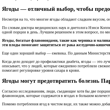
Ягоды — отличный выбор, чтобы предот
Несмотря на то, что многие ягоды обладают сладким вкусом, он
По словам доктора медицинских наук и диетолога Нэнси Коппер
одной порции в день. Лучшим решением в этом вопросе, по мнен
Ягоды, богатые флавоноидами, такие как черника и малина
эти плоды помогают защититься от рака желудочно-кишечн
Еще один хороший выбор — ежевика. По данным Министерства с
Когда дело доходит до профилактики диабета, ягоды — это лу
описывает, что у людей, которые ежедневно потребляли свежие 
помогают регулировке уровня сахара в крови.
Ягоды могут предотвратить болезнь П
Согласно исследованиям, люди, съедающие хотя бы две порци
флавоноидов, которые содержатся в ягодах в большом количест
Помимо потребления ягод в чистом виде, их также можно добав