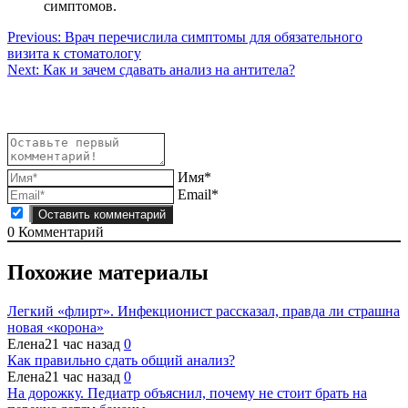
симптомов.
Навигация
Previous:
Врач перечислила симптомы для обязательного
визита к стоматологу
по
Next:
Как и зачем сдавать анализ на антитела?
записям
Имя*
Email*
0
Комментарий
Похожие материалы
Легкий «флирт». Инфекционист рассказал, правда ли страшна
новая «корона»
Елена
21 час назад
0
Как правильно сдать общий анализ?
Елена
21 час назад
0
На дорожку. Педиатр объяснил, почему не стоит брать на