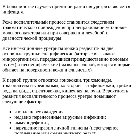
В большинстве случаев причиной развития уретрита является
инфекция.
Реже воспалительный процесс становится следствием
травматического повреждения при неправильной установке
мочевого катетера или при совершении лечебной и
диагностической процедуры.
Все инфекционные уретриты можно разделить на две
основные группы: специфические (которые вызывают
микроорганизмы, передающиеся преимущественно половым
путем) и неспецифические (вызваны флорой, которая в норме
обитает на поверхности кожи и слизистых).
К первой группе относятся гонококки, трихомонады,
токсоплазмы и уреаплазмы, ко второй – стафилококки, грибки
рода кандида, стрептококки, кишечная палочка. Вероятность
развития воспалительного процесса уретры повышают
следующие факторы:
частые переохлаждения;
недавно перенесенные вирусные инфекции;
иммунодефицит;
нарушение правил личной гигиены (нерегулярное
подмывание или смена нижнего белья);