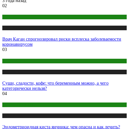
3 года назад
02
COVID
Публикации
Врач Каган спрогнозировал риски всплеска заболеваемости
коронавирусом
03
Беременность
Публикации
Суши, сладости, кофе: что беременным можно, а чего
категорически нельзя?
04
Здоровье женщины
Публикации
Эндометриоидная киста яичника: чем опасна и как лечить?