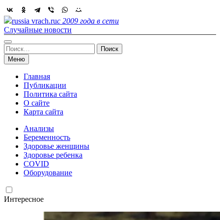
Skip
to
russia vrach.ru
с 2009 года в сети
content
Случайные новости
Найти:
Меню
Главная
Публикации
Политика сайта
О сайте
Карта сайта
Анализы
Беременность
Здоровье женщины
Здоровье ребенка
COVID
Оборудование
Интересное