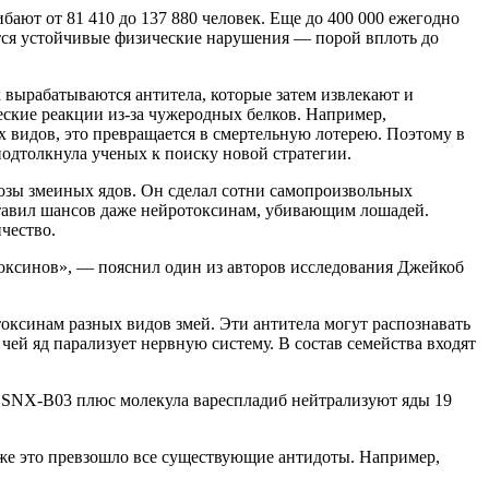
ют от 81 410 до 137 880 человек. Еще до 400 000 ежегодно
тся устойчивые физические нарушения — порой вплоть до
 вырабатываются антитела, которые затем извлекают и
еские реакции из-за чужеродных белков. Например,
х видов, это превращается в смертельную лотерею. Поэтому в
подтолкнула ученых к поиску новой стратегии.
озы змеиных ядов. Он сделал сотни самопроизвольных
ставил шансов даже нейротоксинам, убивающим лошадей.
чество.
оксинов», — пояснил один из авторов исследования Джейкоб
токсинам разных видов змей. Эти антитела могут распознавать
чей яд парализует нервную систему. В состав семейства входят
и SNX-B03 плюс молекула вареспладиб нейтрализуют яды 19
аже это превзошло все существующие антидоты. Например,