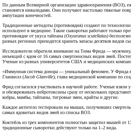
По данным Всемирной организации здравоохранения (ВОЗ), еже
становятся инвалидами. Они получают настолько тяжелые пов
ампутации конечностей.
Традиционные антидоты (противоядия) создают по технологии X
используют в медицине. Такие сыворотки работают только про
противоядие от укуса тайпана (
Oxyuranus scutellatus)
бесполезно
разных регионах приходится хранить запасы десятков видов сы
Исследователи обратили внимание на Тима Фрида — мужчину, 
инъекций с ядом от 16 самых смертоносных видов змей. Посте
Ученые из разных университетов США и медицинских компани
«Иммунная система донора — уникальный феномен. У Фрида вы
Гланвилл (
Jacob Glanville
), глава медицинской компании по соз
Фрид согласился участвовать в научной работе. Ученые взяли у
и обезвреживать нейротоксины сразу от нескольких представит
кобры, мамбы, тайпаны, тигровые змеи, крайты и другие.
Каждое антитело тестировали на мышах, получивших смертель
самых ядовитых видов змей из списка ВОЗ.
Коктейль из трех компонентов полностью защитил мышей от 13
традиционные сыворотки действуют только на 1–2 вида.