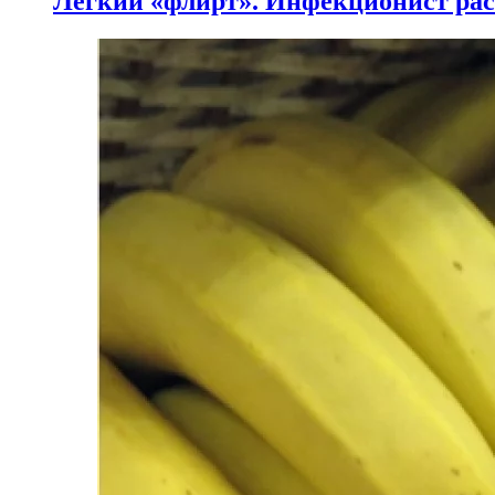
Легкий «флирт». Инфекционист расс