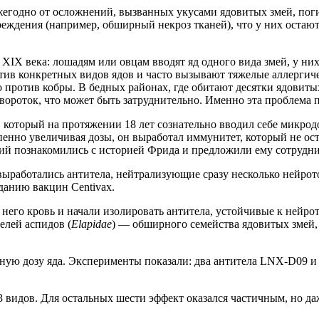
годно от осложнений, вызванных укусами ядовитых змей, погиба
реждения (например, обширный некроз тканей), что у них остаю
IX века: лошадям или овцам вводят яд одного вида змей, у них
тив конкретных видов ядов и часто вызывают тяжелые аллергич
 против кобры. В бедных районах, где обитают десятки ядовиты
вороток, что может быть затруднительно. Именно эта проблема 
который на протяжении 18 лет сознательно вводил себе микрод
пенно увеличивая дозы, он выработал иммунитет, который не о
й познакомились с историей Фрида и предложили ему сотрудни
работались антитела, нейтрализующие сразу несколько нейрот
данию вакцин Centivax.
 него кровь и начали изолировать антитела, устойчивые к нейро
елей аспидов (
Elapidae
) — обширного семейства ядовитых змей, 
ную дозу яда. Эксперименты показали: два антитела LNX-D09 
 видов. Для остальных шести эффект оказался частичным, но д