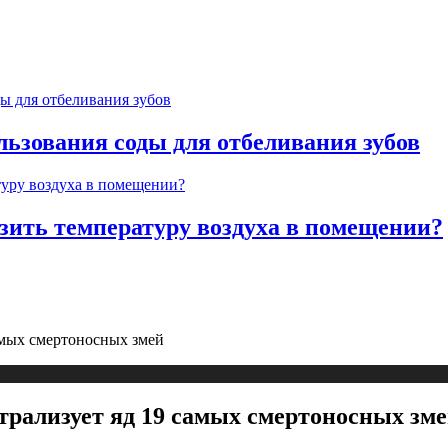
льзования соды для отбеливания зубов
изить температуру воздуха в помещении?
самых смертоносных змей
трализует яд 19 самых смертоносных зм