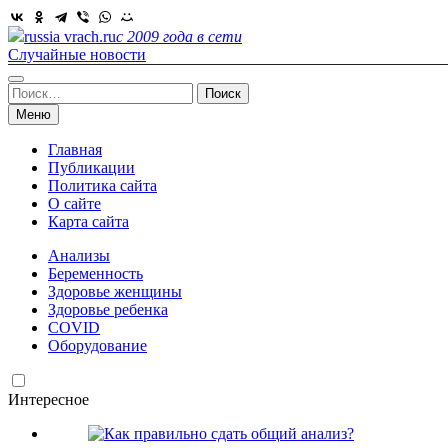
Skip
to
russia vrach.ru
с 2009 года в сети
content
Случайные новости
Найти:
Меню
Главная
Публикации
Политика сайта
О сайте
Карта сайта
Анализы
Беременность
Здоровье женщины
Здоровье ребенка
COVID
Оборудование
Интересное