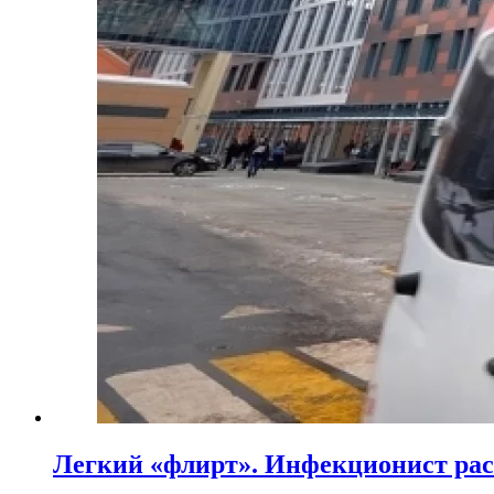
Легкий «флирт». Инфекционист расс