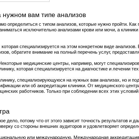
 нужном вам типе анализов
имо определиться с типом анализов, которые нужно пройти. Ка
заниматься исключительно анализами крови или мочи, а клиник
, которая специализируется на этом конкретном виде анализов.
изов, обратите внимание на полный перечень услуг, предоставл
Некоторые медицинские центры, например, могут специализиров
линику, которая специализируется на диагностике и лечении те
ь клинику, специализирующуюся на нужных вам анализах, но и по
тификации или об аккредитации клиники. От медицинского цент
инских работников. Только при соблюдении всех этих условий 
тра
ое дело, потому что от этого зависит точность результатов и 
роверку со стороны внешних аудиторов и удовлетворяет опреде
ациональную или международную. Международная аккредитация 