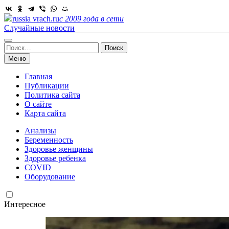
Skip
to
russia vrach.ru
с 2009 года в сети
content
Случайные новости
Найти:
Меню
Главная
Публикации
Политика сайта
О сайте
Карта сайта
Анализы
Беременность
Здоровье женщины
Здоровье ребенка
COVID
Оборудование
Интересное