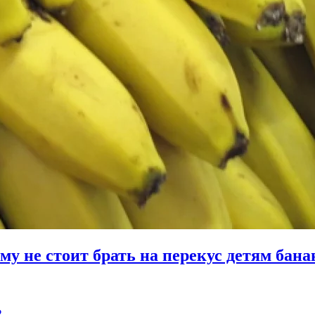
му не стоит брать на перекус детям бан
?