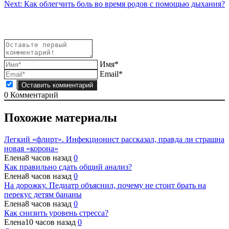
Next:
Как облегчить боль во время родов с помощью дыхания?
по
записям
Имя*
Email*
0
Комментарий
Похожие материалы
Легкий «флирт». Инфекционист рассказал, правда ли страшна
новая «корона»
Елена
8 часов назад
0
Как правильно сдать общий анализ?
Елена
8 часов назад
0
На дорожку. Педиатр объяснил, почему не стоит брать на
перекус детям бананы
Елена
8 часов назад
0
Как снизить уровень стресса?
Елена
10 часов назад
0