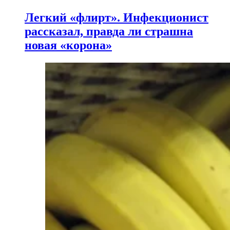
Легкий «флирт». Инфекционист
рассказал, правда ли страшна
новая «корона»