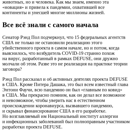
животных, но и человека. Как мы знаем, именно эта
«новация» и привела к пандемии, охватившей все
континенты и унесшей многие миллионы жизней.
Все всё знали с самого начала
Сенатор Рэнд Пол подчеркнул, что 15 федеральных агентств
США не только не остановили реализацию этого
убийственного проекта в самом начале, но и потом, когда
выяснилось, что возбудитель COVID-19 странно похож
на вирус, разработанный в рамках DEFUSE, они дружно
молчали об этом. Разве это не реализация на практике теории
заговора?
Рэнд Пол рассказал и об активных деятелях проекта DEFUSE
в США. Кроме Питера Дашака, это был всем известный глава
Энтони Фаучи, всю пандемию он был «главным по ковид»
в США. Мы прекрасно помним, как он делал все возможное
и невозможное, чтобы уверить нас в естественном
происхождении коронавиурса, вызвавшего пандемию,
и скрывал финансирование США в его разработке.
Но возглавляемый им Национальный институт аллергии
и инфекционных заболеваний был полноправным участником
разработки проекта DEFUSE.