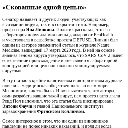
«Скованные одной цепью»
Сенатор называет и других людей, участвующих как
в создании вируса, так и в сокрытии этого. Например,
профессора
Яна Липкина
. Политик рассказал, что его
лаборатория получила миллионы долларов от EcoHealth
и участвовала в разработке проекта DEFUSE. Липкин был
одним из авторов знаменитой статьи в журнале Nature
Medicine, вышедшей 17 марта 2020 года. В ней на основе
анализа генома вируса утверждалось, что SARS-CoV-2 имеет
естественное происхождение и «не является лабораторной
конструкцией или целенаправленно манипулируемым
вирусом».
В эту статью в крайне влиятельном и авторитетном журнале
поверила медицинская общественность во всем мире.
Мы помним, как это было. И вот выясняется, что авторы,
сами разрабатывавшие такой вирус, нам просто нагло лгали.
Ренд Пол напомнил, что эта статья была инспирирована
Энтони Фаучи
и главой Национального института
здравоохранения
Фрэнсисом Коллинзом
.
Самое интересное в этом, что ни один из виновников
пандемии не понес никаких наказаний, и вряд ли когда