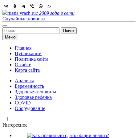
Skip
to
russia vrach.ru
с 2009 года в сети
content
Случайные новости
Найти:
Меню
Главная
Публикации
Политика сайта
О сайте
Карта сайта
Анализы
Беременность
Здоровье женщины
Здоровье ребенка
COVID
Оборудование
Интересное