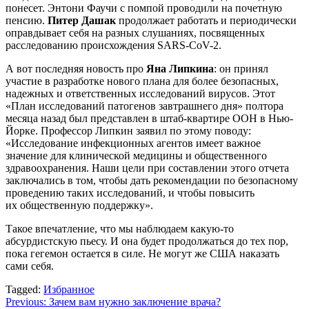
понесет. Энтони Фаучи с помпой проводили на почетную
пенсию.
Питер Дашак
продолжает работать и периодически
оправдывает себя на разных слушаниях, посвященных
расследованию происхождения SARS-CoV-2.
А вот последняя новость про
Яна Липкина
: он принял
участие в разработке нового плана для более безопасных,
надежных и ответственных исследований вирусов. Этот
«План исследований патогенов завтрашнего дня» полтора
месяца назад был представлен в штаб-квартире ООН в Нью-
Йорке. Профессор Липкин заявил по этому поводу:
«Исследование инфекционных агентов имеет важное
значение для клинической медицины и общественного
здравоохранения. Наши цели при составлении этого отчета
заключались в том, чтобы дать рекомендации по безопасному
проведению таких исследований, и чтобы повысить
их общественную поддержку».
Такое впечатление, что мы наблюдаем какую-то
абсурдистскую пьесу. И она будет продолжаться до тех пор,
пока гегемон остается в силе. Не могут же США наказать
сами себя.
Tagged:
Избранное
Навигация
Previous:
Зачем вам нужно заключение врача?