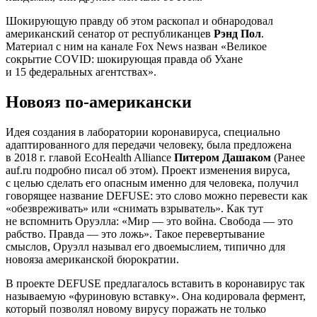
Шокирующую правду об этом раскопал и обнародовал
американский сенатор от республиканцев
Рэнд Пол
.
Материал с ним на канале Fox News назван «Великое
сокрытие COVID: шокирующая правда об Ухане
и 15 федеральных агентствах».
Новояз по-американски
Идея создания в лаборатории коронавируса, специально
адаптированного для передачи человеку, была предложена
в 2018 г. главой EcoHealth Alliance
Питером Дашаком
(Ранее
auf.ru подробно писал об этом). Проект изменения вируса,
с целью сделать его опасным именно для человека, получил
говорящее название DEFUSE: это слово можно перевести как
«обезвреживать» или «снимать взрыватель». Как тут
не вспомнить Оруэлла: «Мир — это война. Свобода — это
рабство. Правда — это ложь». Такое перевертывание
смыслов, Оруэлл называл его двоемыслием, типично для
новояза американской бюрократии.
В проекте DEFUSE предлагалось вставить в коронавирус так
называемую «фуриновую вставку». Она кодировала фермент,
который позволял новому вирусу поражать не только