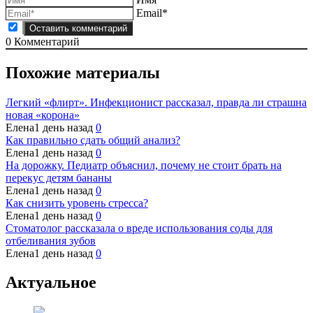
Email*
0
Комментарий
Похожие материалы
Легкий «флирт». Инфекционист рассказал, правда ли страшна
новая «корона»
Елена
1 день назад
0
Как правильно сдать общий анализ?
Елена
1 день назад
0
На дорожку. Педиатр объяснил, почему не стоит брать на
перекус детям бананы
Елена
1 день назад
0
Как снизить уровень стресса?
Елена
1 день назад
0
Стоматолог рассказала о вреде использования соды для
отбеливания зубов
Елена
1 день назад
0
Актуальное