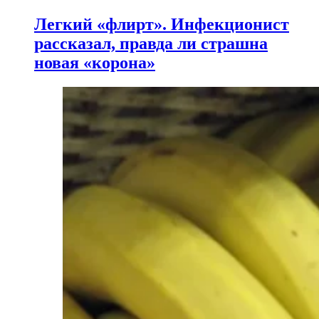
Легкий «флирт». Инфекционист
рассказал, правда ли страшна
новая «корона»