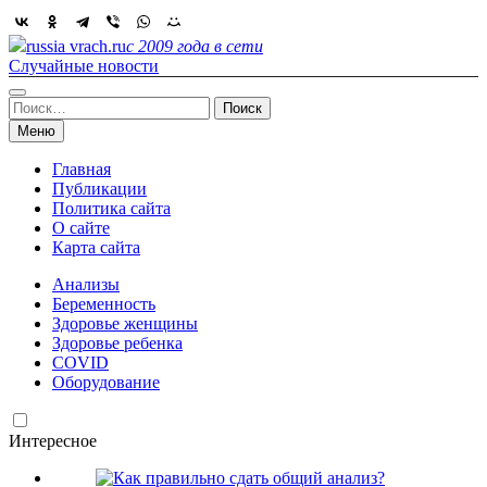
Skip
to
russia vrach.ru
с 2009 года в сети
content
Случайные новости
Найти:
Меню
Главная
Публикации
Политика сайта
О сайте
Карта сайта
Анализы
Беременность
Здоровье женщины
Здоровье ребенка
COVID
Оборудование
Интересное