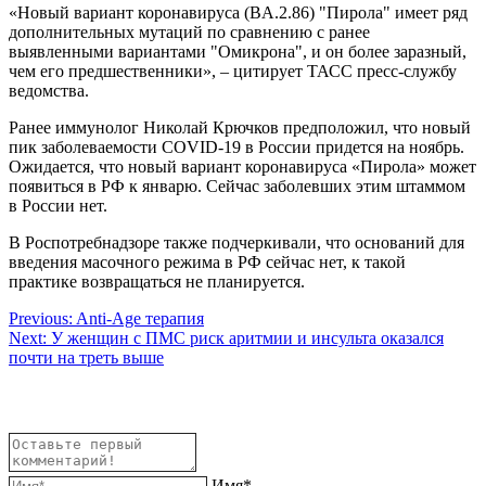
«Новый вариант коронавируса (BA.2.86) "Пирола" имеет ряд
дополнительных мутаций по сравнению с ранее
выявленными вариантами "Омикрона", и он более заразный,
чем его предшественники», – цитирует ТАСС пресс-службу
ведомства.
Ранее иммунолог Николай Крючков предположил, что новый
пик заболеваемости COVID-19 в России придется на ноябрь.
Ожидается, что новый вариант коронавируса «Пирола» может
появиться в РФ к январю. Сейчас заболевших этим штаммом
в России нет.
В Роспотребнадзоре также подчеркивали, что оснований для
введения масочного режима в РФ сейчас нет, к такой
практике возвращаться не планируется.
Навигация
Previous:
Anti-Age терапия
Next:
У женщин с ПМС риск аритмии и инсульта оказался
по
почти на треть выше
записям
Имя*