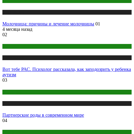
Здоровье женщины
Публикации
Молочница: причины и лечение молочницы
01
4 месяца назад
02
Здоровье ребенка
Публикации
Вот тебе РАС. Психолог рассказала, как заподозрить у ребенка
аутизм
03
Беременность
Публикации
Партнерские роды в современном мире
04
Оборудование