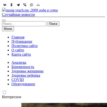
Skip
to
russia vrach.ru
с 2009 года в сети
content
Случайные новости
Найти:
Меню
Главная
Публикации
Политика сайта
О сайте
Карта сайта
Анализы
Беременность
Здоровье женщины
Здоровье ребенка
COVID
Оборудование
Интересное