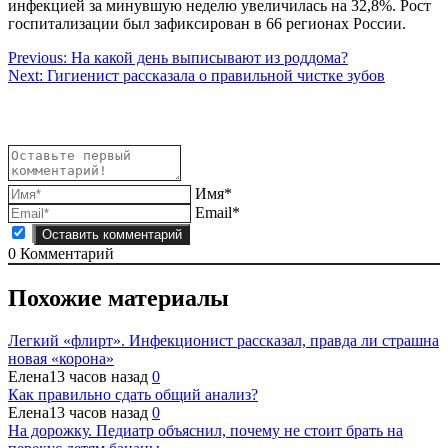
инфекцией за минувшую неделю увеличилась на 32,8%. Рост
госпитализации был зафиксирован в 66 регионах России.
Навигация
Previous:
На какой день выписывают из роддома?
Next:
Гигиенист рассказала о правильной чистке зубов
по
записям
Имя*
Email*
0
Комментарий
Похожие материалы
Легкий «флирт». Инфекционист рассказал, правда ли страшна
новая «корона»
Елена
13 часов назад
0
Как правильно сдать общий анализ?
Елена
13 часов назад
0
На дорожку. Педиатр объяснил, почему не стоит брать на