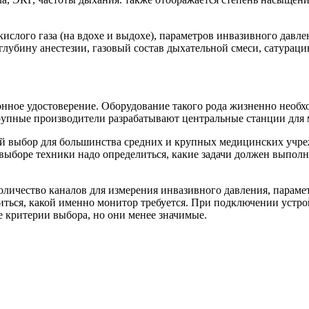
кислого газа (на вдохе и выдохе), параметров инвазивного да
глубину анестезии, газовый состав дыхательной смеси, сатураци
ное удостоверение. Оборудование такого рода жизненно необход
упные производители разрабатывают центральные станции для 
й выбор для большинства средних и крупных медицинских учре
выборе техники надо определиться, какие задачи должен выполн
оличество каналов для измерения инвазивного давления, параме
иться, какой именно монитор требуется. При подключении устро
 критерии выбора, но они менее значимые.