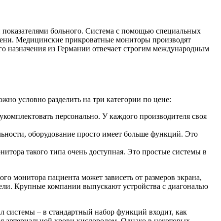
 показателями больного. Система с помощью специальных
емени. Медицинские прикроватные мониторы производят
о назначения
из Германии отвечает строгим международным
жно условно разделить на три категории по цене:
 укомплектовать персонально. У каждого производителя своя
льности, оборудование просто имеет больше функций. Это
итора такого типа очень доступная. Это простые системы в
го монитора пациента может зависеть от размеров экрана,
дели. Крупные компании выпускают устройства с диагональю
л системы – в стандартный набор функций входит, как
ия артериальной крови кислородом. Однако в некоторых