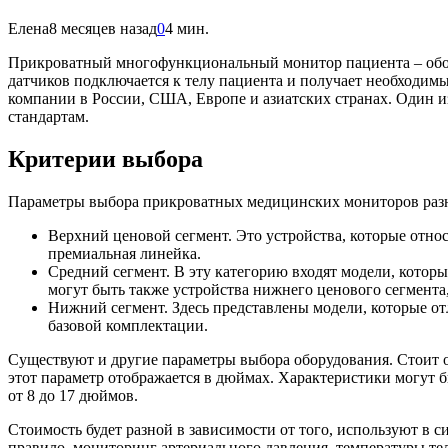
Елена
8 месяцев назад
0
4 мин.
Прикроватный многофункциональный монитор пациента – обор
датчиков подключается к телу пациента и получает необходи
компании в России, США, Европе и азиатских странах. Один из
стандартам.
Критерии выбора
Параметры выбора прикроватных медицинских мониторов разные
Верхний ценовой сегмент. Это устройства, которые отно
премиальная линейка.
Средний сегмент. В эту категорию входят модели, котор
могут быть также устройства нижнего ценового сегмент
Нижний сегмент. Здесь представлены модели, которые о
базовой комплектации.
Существуют и другие параметры выбора оборудования. Стоит о
этот параметр отображается в дюймах. Характеристики могут
от 8 до 17 дюймов.
Стоимость будет разной в зависимости от того, используют в 
правило, мониторинг артериального давления, температуры те