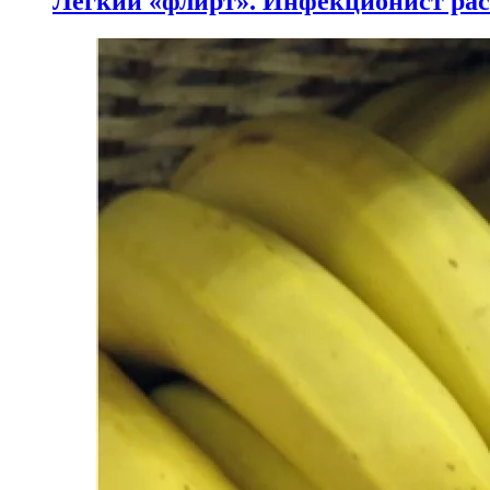
Легкий «флирт». Инфекционист расс