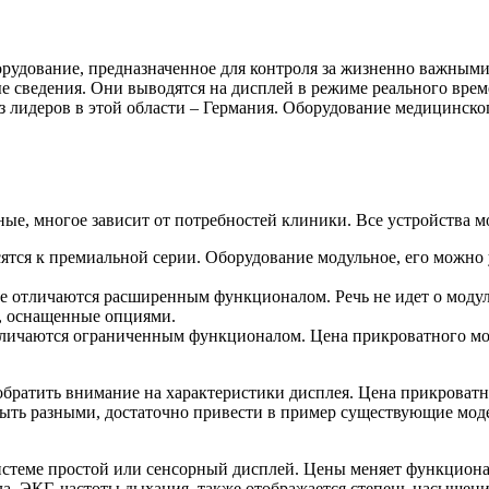
удование, предназначенное для контроля за жизненно важными
мые сведения. Они выводятся на дисплей в режиме реального вр
 лидеров в этой области – Германия.
Оборудование медицинског
, многое зависит от потребностей клиники. Все устройства мо
сятся к премиальной серии. Оборудование модульное, его можно
ые отличаются расширенным функционалом. Речь не идет о моду
а, оснащенные опциями.
тличаются ограниченным функционалом. Цена прикроватного мон
братить внимание на характеристики дисплея. Цена прикроватно
 быть разными, достаточно привести в пример существующие мо
системе простой или сенсорный дисплей. Цены меняет функциона
ла, ЭКГ, частоты дыхания. также отображается степень насыщен