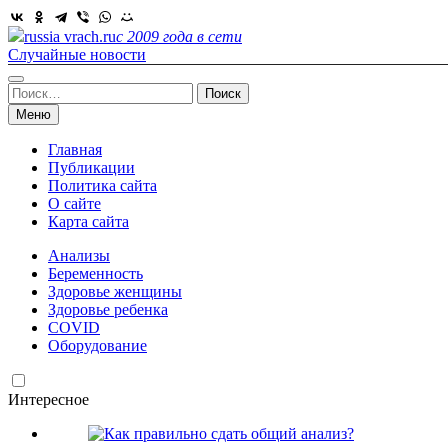
Skip
to
russia vrach.ru
с 2009 года в сети
content
Случайные новости
Найти:
Меню
Главная
Публикации
Политика сайта
О сайте
Карта сайта
Анализы
Беременность
Здоровье женщины
Здоровье ребенка
COVID
Оборудование
Интересное