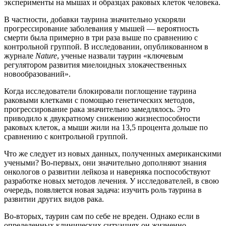
эксперименты на мышах и образцах раковых клеток человека.
В частности, добавки таурина значительно ускоряли
прогрессирование заболевания у мышей — вероятность
смерти была примерно в три раза выше по сравнению с
контрольной группой. В исследовании, опубликованном в
журнале
Nature
, ученые назвали таурин «ключевым
регулятором развития миелоидных злокачественных
новообразований».
Когда исследователи блокировали поглощение таурина
раковыми клетками с помощью генетических методов,
прогрессирование рака значительно замедлялось. Это
приводило к двукратному снижению жизнеспособности
раковых клеток, а мыши жили на 13,5 процента дольше по
сравнению с контрольной группой.
Что же следует из новых данных, полученных американскими
учеными? Во-первых, они значительно дополняют знания
онкологов о развитии лейкоза и наверняка поспособствуют
разработке новых методов лечения. У исследователей, в свою
очередь, появляется новая задача: изучить роль таурина в
развитии других видов рака.
Во-вторых, таурин сам по себе не вреден. Однако если в
определенных клинических ситуациях он жизненно