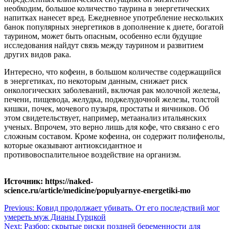
необходим, большое количество таурина в энергетических
напитках нанесет вред. Ежедневное употребление нескольких
банок популярных энергетиков в дополнение к диете, богатой
таурином, может быть опасным, особенно если будущие
исследования найдут связь между таурином и развитием
других видов рака.
Интересно, что кофеин, в большом количестве содержащийся
в энергетиках, по некоторым данным, снижает риск
онкологических заболеваний, включая рак молочной железы,
печени, пищевода, желудка, поджелудочной железы, толстой
кишки, почек, мочевого пузыря, простаты и яичников. Об
этом свидетельствует, например, метаанализ итальянских
ученых. Впрочем, это верно лишь для кофе, что связано с его
сложным составом. Кроме кофеина, он содержит полифенолы,
которые оказывают антиоксидантное и
противовоспалительное воздействие на организм.
Источник: https://naked-
science.ru/article/medicine/populyarnye-energetiki-mo
Навигация
Previous:
Ковид продолжает убивать. От его последствий мог
умереть муж Дианы Гурцкой
по
Next:
Разбор: скрытые риски поздней беременности для