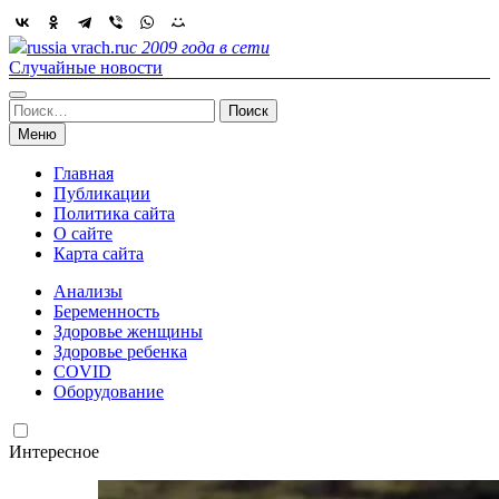
Skip
to
russia vrach.ru
с 2009 года в сети
content
Случайные новости
Найти:
Меню
Главная
Публикации
Политика сайта
О сайте
Карта сайта
Анализы
Беременность
Здоровье женщины
Здоровье ребенка
COVID
Оборудование
Интересное