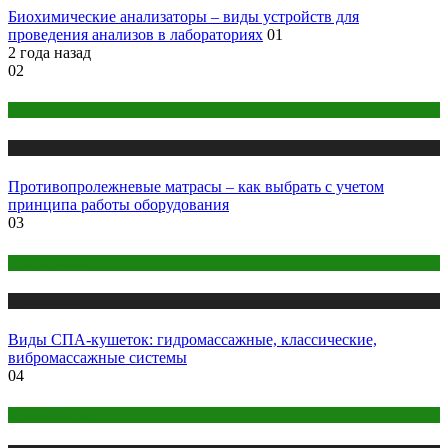
Биохимические анализаторы – виды устройств для
проведения анализов в лабораториях
01
2 года назад
02
Оборудование
Публикации
Противопролежневые матрасы – как выбрать с учетом
принципа работы оборудования
03
Оборудование
Публикации
Виды СПА-кушеток: гидромассажные, классические,
вибромассажные системы
04
Беременность