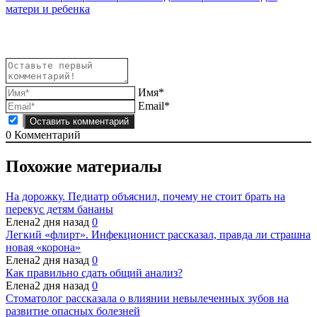
записям
матери и ребенка
Имя*
Email*
0
Комментарий
Похожие материалы
На дорожку. Педиатр объяснил, почему не стоит брать на
перекус детям бананы
Елена
2 дня назад
0
Легкий «флирт». Инфекционист рассказал, правда ли страшна
новая «корона»
Елена
2 дня назад
0
Как правильно сдать общий анализ?
Елена
2 дня назад
0
Стоматолог рассказала о влиянии невылеченных зубов на
развитие опасных болезней