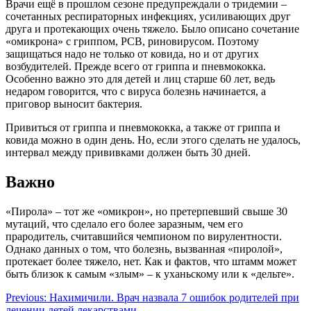
Врачи ещё в прош­лом сезоне предупреждали о тридемии –
сочетанных респираторных инфекциях, усиливающих друг
друга и протекающих очень тяжело. Было описано сочетание
«омикрона» с гриппом, РСВ, риновирусом. Поэтому
защищаться надо не только от ковида, но и от других
возбудителей. Прежде всего от гриппа и пневмококка.
Особенно важно это для детей и лиц старше 60 лет, ведь
недаром говорится, что с вируса болезнь начинается, а
приговор выносит бактерия.
Привиться от гриппа и пневмококка, а также от гриппа и
ковида можно в один день. Но, если этого сделать не удалось,
интервал между прививками должен быть 30 дней.
Важно
«Пирола» – тот же «омикрон», но претерпевший свыше 30
мутаций, что сделало его более заразным, чем его
прародитель, считавшийся чемпионом по вирулентности.
Однако данных о том, что болезнь, вызванная «пиролой»,
протекает более тяжело, нет. Как и фактов, что штамм может
быть близок к самым «злым» – к уханьскому или к «дельте».
Навигация
Previous:
Нахимичили. Врач назвала 7 ошибок родителей при
лечении детей лекарствами