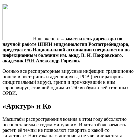
Наш эксперт –
замести­тель директора по
научной работе ЦНИИ эпидемиологии Роспотребнадзора,
председатель Национальной ассоциации специалистов по
инфекционным болезням им. акад. В. И. Покровского,
академик РАН Александр Горелов.
Осенью все респираторные вирусные инфекции традиционно
пошли в рост: рино- и аденовирусы, РСВ (респираторно-
синцитиальный вирус), грипп и примкнувший к ним
коронавирус, ставший одним из 250 возбудителей сезонных
ОРВИ.
«Арктур» и Ко
Масштабы распространения ковида в этом году абсолютно
несопо­ставимы с годом минувшим. И хотя заболеваемость
растёт, её темпы не позволяют говорить о какой-то
катастрофе. Нагрузка на стационары не увеличивается, а