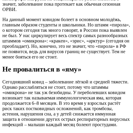
значит, заболевание пока протекает как обычная сезонная
ОРВИ.
На данный момент ковидом болеет в основном молодёжь,
главным образом студенты и школьники. Но штамм «пирола»,
о котором сегодня так много говорят, в России пока выявлен
не был. У нас циркулирует весь спектр самых разнообразных
штаммов «омикрона»: «кракен», «эрис», «арктур» (сегодня он
преобладает). Но, конечно, это не значит, что «пирола» в РФ
не появится, ведь для вирусов границ не сущест­вует. Тем не
менее бояться его не стоит.
Не провалиться в «яму»
Сегодняшний ковид – заболевание лёгкой и средней тяжести.
Однако расслабляться не стоит, потому что штаммы
«омикрона» не так уж безобидны. У переболевших ковидом
возникает так называемая иммунологическая яма, которая
продолжается 6–8 месяцев. В это время у взрослых растёт
риск таких постковидных осложнений, как тромбозы,
астения, нарушения сна, а у детей снижается иммунная
защита в отношении других острых респираторных вирусных
инфекций – малыши каждый месяц болеют простудами.