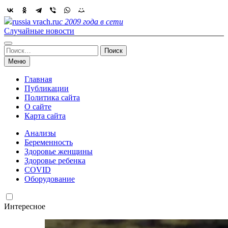
Skip
to
russia vrach.ru
с 2009 года в сети
content
Случайные новости
Найти:
Меню
Главная
Публикации
Политика сайта
О сайте
Карта сайта
Анализы
Беременность
Здоровье женщины
Здоровье ребенка
COVID
Оборудование
Интересное