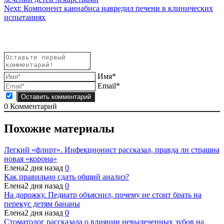
по
Next:
Компонент каннабиса навредил печени в клинических
записям
испытаниях
Имя*
Email*
0
Комментарий
Похожие материалы
Легкий «флирт». Инфекционист рассказал, правда ли страшна
новая «корона»
Елена
2 дня назад
0
Как правильно сдать общий анализ?
Елена
2 дня назад
0
На дорожку. Педиатр объяснил, почему не стоит брать на
перекус детям бананы
Елена
2 дня назад
0
Стоматолог рассказала о влиянии невылеченных зубов на