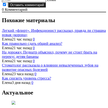
0
Комментарий
Похожие материалы
Легкий «флирт». Инфекционист рассказал, правда ли страшна
новая «корона»
Елена
21 час назад
0
Как правильно сдать общий анализ?
Елена
21 час назад
0
На дорожку. Педиатр объяснил, почему не стоит брать на
перекус детям бананы
Елена
21 час назад
0
Стоматолог рассказала о влиянии невылеченных зубов на
развитие опасных болезней
Елена
23 часа назад
0
Как снизить уровень стресса?
Елена
3 дня назад
0
Актуальное