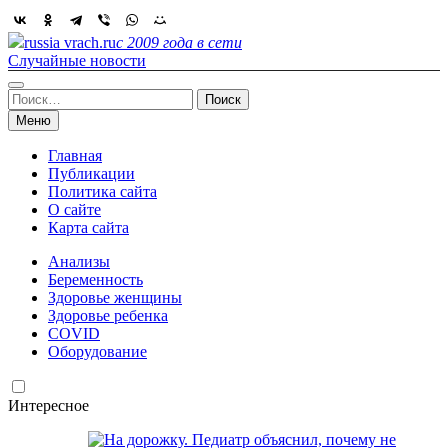
Skip
to
russia vrach.ru
с 2009 года в сети
content
Случайные новости
Найти:
Меню
Главная
Публикации
Политика сайта
О сайте
Карта сайта
Анализы
Беременность
Здоровье женщины
Здоровье ребенка
COVID
Оборудование
Интересное