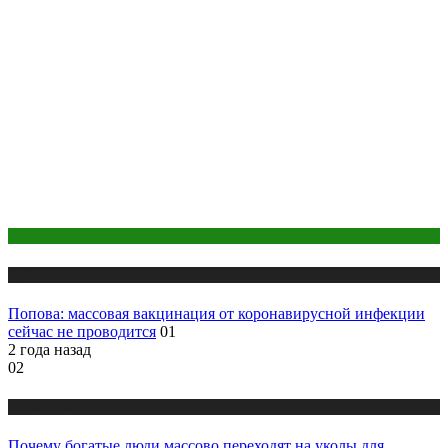
COVID
Публикации
Попова: массовая вакцинация от коронавирусной инфекции
сейчас не проводится
01
2 года назад
02
Публикации
Почему богатые люди массово переходят на уколы для