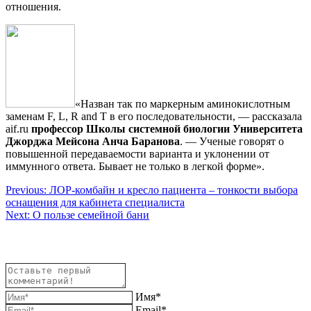
отношения.
«Назван так по маркерным аминокислотным
заменам F, L, R and T в его последовательности, — рассказала
aif.ru
профессор Школы системной биологии Университета
Джорджа Мейсона Анча Баранова
. — Ученые говорят о
повышенной передаваемости варианта и уклонении от
иммунного ответа. Бывает не только в легкой форме».
Навигация
Previous:
ЛОР-комбайн и кресло пациента – тонкости выбора
оснащения для кабинета специалиста
по
Next:
О пользе семейной бани
записям
Имя*
Email*