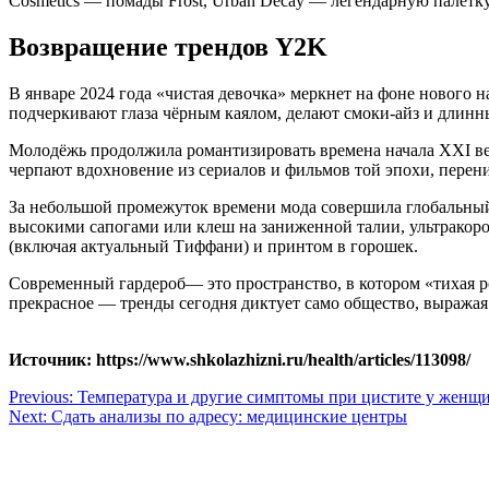
Cosmetics — помады Frost, Urban Decay — легендарную палетк
Возвращение трендов Y2K
В январе 2024 года «чистая девочка» меркнет на фоне нового
подчеркивают глаза чёрным каялом, делают смоки-айз и длинн
Молодёжь продолжила романтизировать времена начала XXI ве
черпают вдохновение из сериалов и фильмов той эпохи, перени
За небольшой промежуток времени мода совершила глобальный
высокими сапогами или клеш на заниженной талии, ультрако
(включая актуальный Тиффани) и принтом в горошек.
Современный гардероб— это пространство, в котором «тихая р
прекрасное — тренды сегодня диктует само общество, выражая
Источник: https://www.shkolazhizni.ru/health/articles/113098/
Навигация
Previous:
Температура и другие симптомы при цистите у женщ
Next:
Сдать анализы по адресу: медицинские центры
по
записям