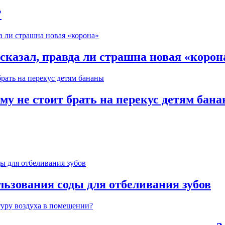
?
казал, правда ли страшна новая «корон
му не стоит брать на перекус детям бан
льзования соды для отбеливания зубов