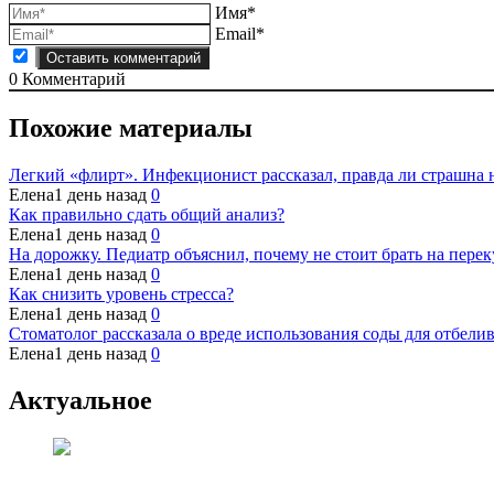
Имя*
Email*
0
Комментарий
Похожие материалы
Легкий «флирт». Инфекционист рассказал, правда ли страшна 
Елена
1 день назад
0
Как правильно сдать общий анализ?
Елена
1 день назад
0
На дорожку. Педиатр объяснил, почему не стоит брать на пере
Елена
1 день назад
0
Как снизить уровень стресса?
Елена
1 день назад
0
Стоматолог рассказала о вреде использования соды для отбели
Елена
1 день назад
0
Актуальное