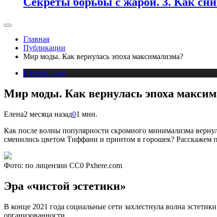
Секреты борьбы с жарой. 3. Как сн
Главная
Публикации
Мир моды. Как вернулась эпоха максимализма?
Публикации
Мир моды. Как вернулась эпоха макси
Елена
2 месяца назад
0
1 мин.
Как после волны популярности скромного минимализма вернул
сменились цветом Тиффани и принтом в горошек? Расскажем п
Фото: по лицензии CC0 Pxhere.com
Эра «чистой эстетики»
В конце 2021 года социальные сети захлестнула волна эстети
организованности.