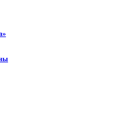
а»
аны