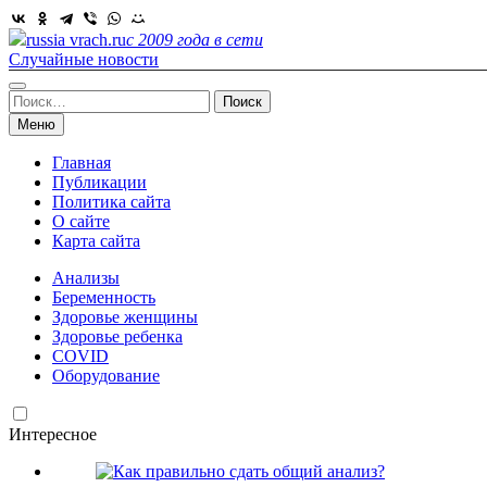
Skip
to
russia vrach.ru
с 2009 года в сети
content
Случайные новости
Найти:
Меню
Главная
Публикации
Политика сайта
О сайте
Карта сайта
Анализы
Беременность
Здоровье женщины
Здоровье ребенка
COVID
Оборудование
Интересное