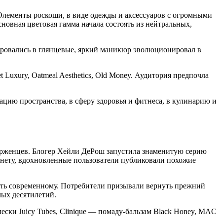
Элементы роскоши, в виде одежды и аксессуаров с огромными
овная цветовая гамма начала состоять из нейтральных,
ровались в глянцевые, яркий маникюр эволюционировал в
 Luxury, Oatmeal Aesthetics, Old Money. Аудитория предпочла
цию пространства, в сферу здоровья и фитнеса, в кулинарию и
верженцев. Блогер Хейли ДеРош запустила знаменитую серию
нету, вдохновленные пользователи публиковали похожие
ять современному. Потребители призывали вернуть прежний
ых десятилетий.
ески Juicy Tubes, Clinique — помаду-бальзам Black Honey, MAC