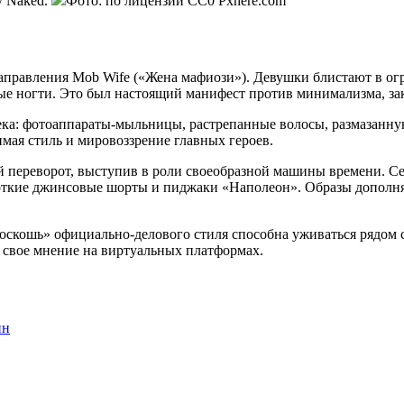
у Naked.
Фото: по лицензии CC0 Pxhere.com
 направления Mob Wife («Жена мафиози»). Девушки блистают в о
ые ногти. Это был настоящий манифест против минимализма, зак
ка: фотоаппараты-мыльницы, растрепанные волосы, размазанну
мая стиль и мировоззрение главных героев.
 переворот, выступив в роли своеобразной машины времени. Се
роткие джинсовые шорты и пиджаки «Наполеон». Образы дополн
оскошь» официально-делового стиля способна уживаться рядом 
 свое мнение на виртуальных платформах.
ин