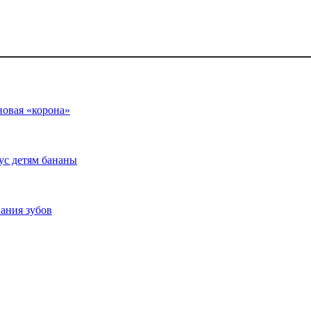
новая «корона»
кус детям бананы
вания зубов