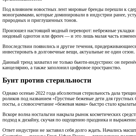
Под влиянием новостных лент мировые бренды перешли к сдер
монограммами, которые доминировали в индустрии ранее, усту
природных и приглушенных тонов.
Произошел настоящий модный переворот: небрежные укладки с
нюдовый однотон или френч — и это лишь малая часть измене
Впоследствии появились и другие течения, придерживающиеся пох
инвестировать в долговечные вещи, актуальные не один сезон.
Данный тренд захватил не только бьюти-индустрию: он перенёс
канцелярию, а также заполонил цифровое пространство.
Бунт против стерильности
Однако осенью 2022 года абсолютная стерильность дала трещи
роликов под названием «Грустные бежевые дети для грустных
посты, а словосочетание «бежевая мама» быстро стало крылаты
Вскоре волна ностальгии накрыла рынок косметических средст
подход к дизайну, скучая по ощущению праздника и выраженн
Ответ индустрии не заставил себя долго ждать. Начались масш