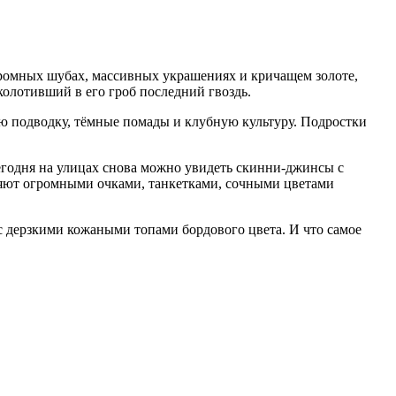
громных шубах, массивных украшениях и кричащем золоте,
олотивший в его гроб последний гвоздь.
ю подводку, тёмные помады и клубную культуру. Подростки
годня на улицах снова можно увидеть скинни-джинсы с
яют огромными очками, танкетками, сочными цветами
с дерзкими кожаными топами бордового цвета. И что самое