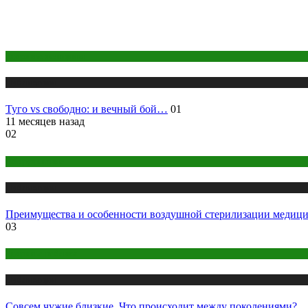
Здоровье женщины
Публикации
Туго vs cвободно: и вечный бой…
01
11 месяцев назад
02
Оборудование
Публикации
Преимущества и особенности воздушной стерилизации медици
03
Здоровье ребенка
Публикации
Совсем чужие близкие. Что происходит между поколениями?