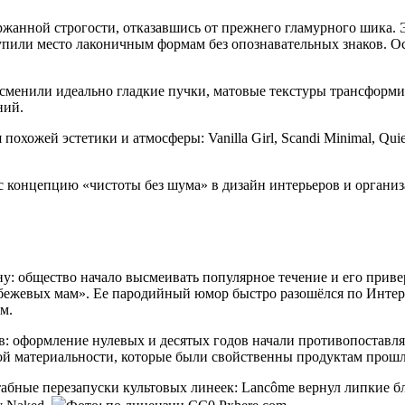
жанной строгости, отказавшись от прежнего гламурного шика. 
пили место лаконичным формам без опознавательных знаков. Осн
менили идеально гладкие пучки, матовые текстуры трансформи
ний.
ожей эстетики и атмосферы: Vanilla Girl, Scandi Minimal, Quiet
 концепцию «чистоты без шума» в дизайн интерьеров и организа
ну: общество начало высмеивать популярное течение и его при
 бежевых мам». Ее пародийный юмор быстро разошёлся по Интер
м.
в: оформление нулевых и десятых годов начали противопоставл
ой материальности, которые были свойственны продуктам прошл
табные перезапуски культовых линеек: Lancôme вернул липкие бл