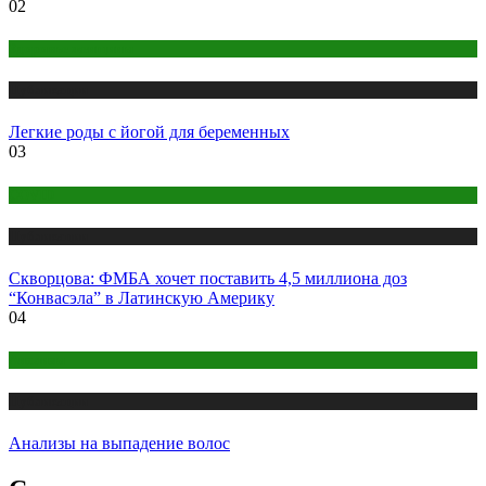
02
Здоровье женщины
Публикации
Легкие роды с йогой для беременных
03
COVID
Публикации
Скворцова: ФМБА хочет поставить 4,5 миллиона доз
“Конвасэла” в Латинскую Америку
04
Анализы
Публикации
Анализы на выпадение волос