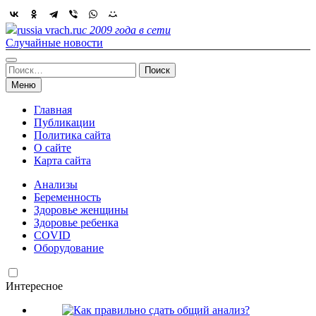
Skip
to
russia vrach.ru
с 2009 года в сети
content
Случайные новости
Найти:
Меню
Главная
Публикации
Политика сайта
О сайте
Карта сайта
Анализы
Беременность
Здоровье женщины
Здоровье ребенка
COVID
Оборудование
Интересное