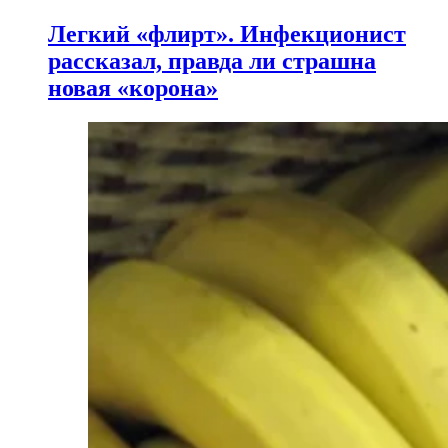
Легкий «флирт». Инфекционист
рассказал, правда ли страшна
новая «корона»