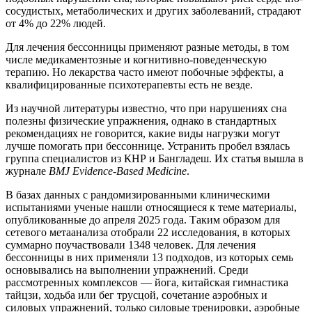
сосудистых, метаболических и других заболеваний, страдают
от 4% до 22% людей.
Для лечения бессонницы применяют разные методы, в том
числе медикаментозные и когнитивно-поведенческую
терапию. Но лекарства часто имеют побочные эффекты, а
квалифицированные психотерапевты есть не везде.
Из научной литературы известно, что при нарушениях сна
полезны физические упражнения, однако в стандартных
рекомендациях не говорится, какие виды нагрузки могут
лучше помогать при бессоннице. Устранить пробел взялась
группа специалистов из КНР и Бангладеш. Их статья вышла в
журнале
BMJ Evidence-Based Medicine
.
В базах данных с рандомизированными клиническими
испытаниями ученые нашли относящиеся к теме материалы,
опубликованные до апреля 2025 года. Таким образом для
сетевого метаанализа отобрали 22 исследования, в которых
суммарно поучаствовали 1348 человек. Для лечения
бессонницы в них применяли 13 подходов, из которых семь
основывались на выполнении упражнений. Среди
рассмотренных комплексов — йога, китайская гимнастика
тайцзи, ходьба или бег трусцой, сочетание аэробных и
силовых упражнений, только силовые тренировки, аэробные