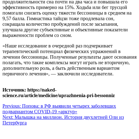
продолжительности сна почти на два часа и повышала его
эффективность примерно на 15%. Ходьба или бег трусцой
помогали снизить оценку тяжести бессонницы в среднем на
9,57 балла. Гимнастика тайцзи тоже продлевала сон,
сокращала количество пробуждений после засыпания,
улучшала другие субъективные и объективные показатели
выраженности проблем со сном.
«Наше исследование в очередной раз подчеркивает
терапевтический потенциал физических упражнений в
лечении бессонницы. Полученные результаты дают основания
полагать, что такие комплексы могут играть не вторичную,
дополнительную роль, а быть действенным вариантом
первичного лечения», — заключили исследователи.
Источник: https://naked-
science.ru/article/medicine/uprazhnenia-pri-bessonniz
Навигация
Previous:
Попова: в РФ выявили четырех заболевших
подвариантом COVID-19 «арктур»
по
Next:
Малышка на миллион. История двухлетней Оли из
записям
Петербурга