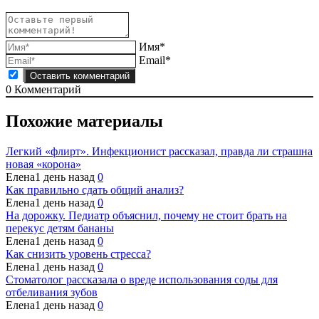
Имя*
Email*
0
Комментарий
Похожие материалы
Легкий «флирт». Инфекционист рассказал, правда ли страшна
новая «корона»
Елена
1 день назад
0
Как правильно сдать общий анализ?
Елена
1 день назад
0
На дорожку. Педиатр объяснил, почему не стоит брать на
перекус детям бананы
Елена
1 день назад
0
Как снизить уровень стресса?
Елена
1 день назад
0
Стоматолог рассказала о вреде использования соды для
отбеливания зубов
Елена
1 день назад
0