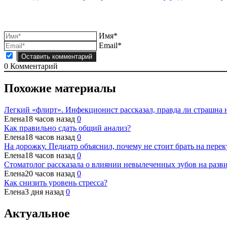
по
записям
Имя*
Email*
0
Комментарий
Похожие материалы
Легкий «флирт». Инфекционист рассказал, правда ли страшна 
Елена
18 часов назад
0
Как правильно сдать общий анализ?
Елена
18 часов назад
0
На дорожку. Педиатр объяснил, почему не стоит брать на пере
Елена
18 часов назад
0
Стоматолог рассказала о влиянии невылеченных зубов на разв
Елена
20 часов назад
0
Как снизить уровень стресса?
Елена
3 дня назад
0
Актуальное