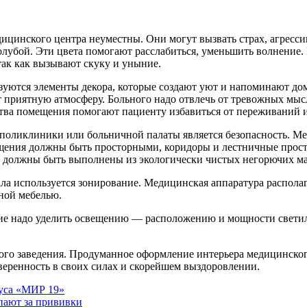
цинского центра неуместны. Они могут вызвать страх, агресси
лубой. Эти цвета помогают расслабиться, уменьшить волнение. 
ак как вызывают скуку и уныние.
ются элементы декора, которые создают уют и напоминают дом
приятную атмосферу. Больного надо отвлечь от тревожных мыс
ства помещения помогают пациенту избавиться от переживаний 
поликлиники или больничной палаты является безопасность. Ме
ещения должны быть просторными, коридоры и лестничные прост
 должны быть выполнены из экологически чистых негорючих мате
ла используется зонирование. Медицинская аппаратура располаг
тной мебелью.
ие надо уделить освещению — расположению и мощности светил
ного заведения. Продуманное оформление интерьера медицинско
веренность в своих силах и скорейшем выздоровлении.
руса «МИР 19»
упают за прививки