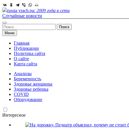
Skip
to
russia vrach.ru
с 2009 года в сети
content
Случайные новости
Найти:
Меню
Главная
Публикации
Политика сайта
О сайте
Карта сайта
Анализы
Беременность
Здоровье женщины
Здоровье ребенка
COVID
Оборудование
Интересное