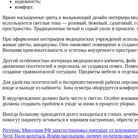
надежность;
комфорт.
Яркие насыщенные цвета и вызывающий дизайн интерьера меди
используются светлые тона — розовый, бежевый, салатовый, го
пространство. Традиционные белый и серый ушли в прошлое, т
При оформлении интерьеров медицинских учреждений использу
живые цветы, аквариумы. Они оживляют помещение и создают 
Внешняя привлекательность и эстетика внутреннего простран
Другой особенностью интерьера медицинского кабинета, фойе 
движению посетителей и персонала, не создавала помех. Пом
создание травмоопасной ситуации. Предметы мебели и отделка
Для удобства посетителей и беспрепятственной работы персона
входе и выходе из кабинета. Зона осмотра оборудуется комфор
В медучреждении должно быть чисто и светло. Особое вниман
должны создавать проблем в уходе за ними в процессе уборки.
Иногда больному приходится долго находиться в стенах лечеб
помогут пациенту оставаться в хорошем настроении, обрести у
Навигация
Previous:
Минздрав РФ зарегистрировал препарат от коронави
Next:
Надо колоться. Врачи рассказали, почему родители выст