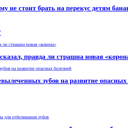
му не стоит брать на перекус детям бан
?
казал, правда ли страшна новая «корон
евылеченных зубов на развитие опасных