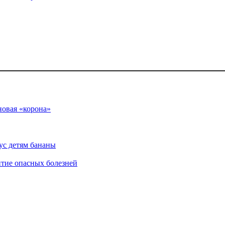
новая «корона»
кус детям бананы
итие опасных болезней