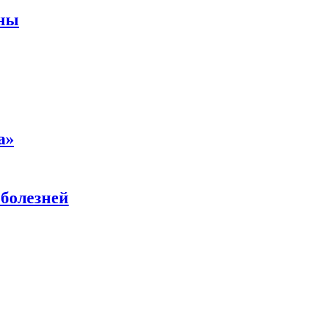
аны
а»
 болезней