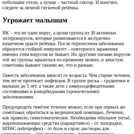
небольшие отели, а лучше – частный сектор. И конечно,
следите за личной гигиеной ребёнка.
Угрожает малышам
ВК – это не один вирус, а целая группа из 30 активных
энтеровирусов, которые размножаются в желудочно-
кишечном тракте ребёнка. После перенесения заболевания
образуется стойкий иммунитет – повторного заражения
именно этим вирусом не бывает. Но другими типами вирусов
той же группы заразиться по-прежнему можно, и зачастую
симптомы бывают такими же, что и раньше.
Тяжесть заболевания зависит от возраста. Чем старше человек,
тем легче протекает инфекция. В группе риска – груднички и
малыши до 5 лет, а также дети с иммунодефицитными
состояниями и коморбидными (хроническими)
заболеваниями.
Предупредить тяжёлое течение можно, если при первых же
симптомах обратиться за медицинской помощью. Лечение,
как правило, симптоматическое. Необходимы обильное питьё,
жаропонижающие средства (парацетамол) – от лихорадки,
НПВС (ибупрофен) – от боли в горле, растворы для
регидратации – при диарее и рвоте, антигистаминные