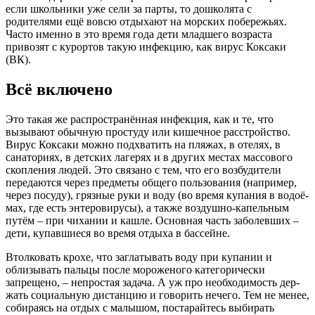
если школьники уже сели за парты, то дошколята с
родителями ещё вовсю отдыхают на морских побережьях.
Часто именно в это время года дети младшего возраста
привозят с курортов такую инфекцию, как вирус Коксаки
(ВК).
Всё включено
Это такая же распространённая инфекция, как и те, что
вызывают обычную простуду или кишечное расстройство.
Вирус Коксаки можно подхватить на пляжах, в отелях, в
санаториях, в детских лагерях и в других местах массового
скопления людей. Это связано с тем, что его возбудители
передаются через предметы общего пользования (например,
через посуду), грязные руки и воду (во время купания в водоё­
мах, где есть энтеровирусы), а также воздушно-капельным
путём – при чихании и кашле. Основная часть заболевших –
дети, купавшиеся во время отдыха в бассейне.
Втолковать крохе, что заглатывать воду при купании и
облизывать пальцы после мороженого категорически
запрещено, – непростая задача. А уж про необходимость дер­
жать социальную дистанцию и говорить нечего. Тем не менее,
собираясь на отдых с малышом, по­старайтесь выбирать