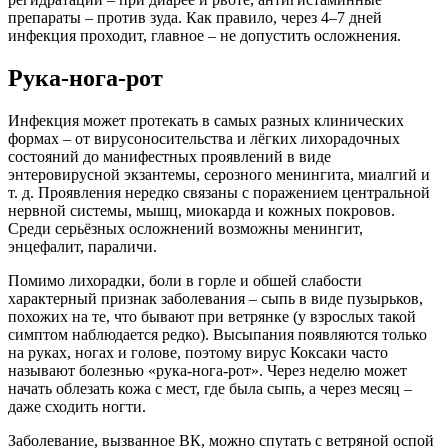
препараты – против зуда. Как правило, через 4–7 дней
инфекция проходит, главное – не допустить осложнения.
Рука-нога-рот
Инфекция может протекать в самых разных клинических
формах – от вирусоносительства и лёгких лихорадочных
состояний до манифестных проявлений в виде
энтеровирусной экзантемы, серозного менингита, миалгий и
т. д. Проявления нередко связаны с поражением центральной
нерв­ной системы, мышц, миокарда и кожных покровов.
Среди серьёзных осложнений возможны менингит,
энцефалит, параличи.
Помимо лихорадки, боли в горле и обшей слабости
характерный признак заболевания – сыпь в виде пузырьков,
похожих на те, что бывают при ветрянке (у взрослых такой
симп­том наблюдается редко). Высыпания появляются только
на руках, ногах и голове, поэтому вирус Коксаки часто
называют болезнью «рука-нога-рот». Через неделю может
начать облезать кожа с мест, где была сыпь, а через месяц –
даже сходить ногти.
Заболевание, вызванное ВК, можно спутать с ветряной оспой