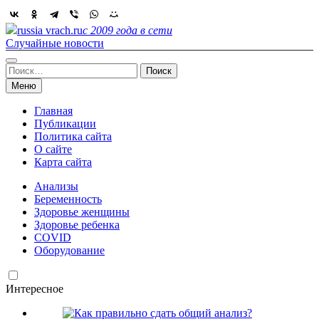
Skip
to
russia vrach.ru
с 2009 года в сети
content
Случайные новости
Найти:
Меню
Главная
Публикации
Политика сайта
О сайте
Карта сайта
Анализы
Беременность
Здоровье женщины
Здоровье ребенка
COVID
Оборудование
Интересное