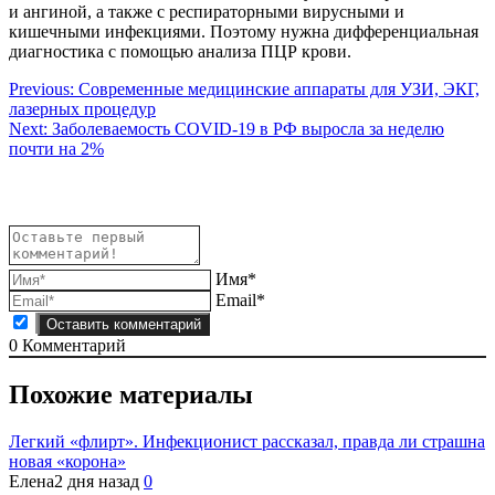
и ангиной, а также с респираторными вирусными и
кишечными инфекциями. Поэтому нужна дифференциальная
диагностика с помощью анализа ПЦР крови.
Навигация
Previous:
Современные медицинские аппараты для УЗИ, ЭКГ,
лазерных процедур
по
Next:
Заболеваемость COVID-19 в РФ выросла за неделю
записям
почти на 2%
Имя*
Email*
0
Комментарий
Похожие материалы
Легкий «флирт». Инфекционист рассказал, правда ли страшна
новая «корона»
Елена
2 дня назад
0