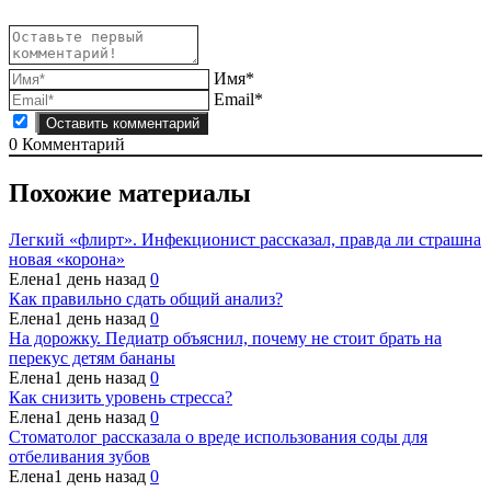
Имя*
Email*
0
Комментарий
Похожие материалы
Легкий «флирт». Инфекционист рассказал, правда ли страшна
новая «корона»
Елена
1 день назад
0
Как правильно сдать общий анализ?
Елена
1 день назад
0
На дорожку. Педиатр объяснил, почему не стоит брать на
перекус детям бананы
Елена
1 день назад
0
Как снизить уровень стресса?
Елена
1 день назад
0
Стоматолог рассказала о вреде использования соды для
отбеливания зубов
Елена
1 день назад
0