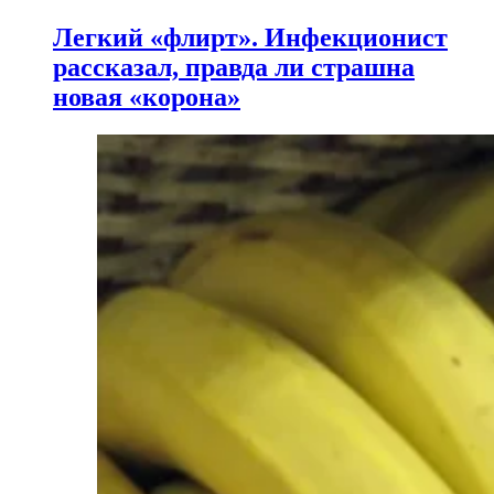
Легкий «флирт». Инфекционист
рассказал, правда ли страшна
новая «корона»