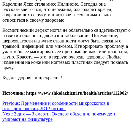
Каролина Яско стала мисс Иллинойс. Сегодня она
рассказывает о том, что пережила, благодарит врачей,
сохранивших ее руку, и призывает всех внимательно
относиться к своему здоровью.
Косметический дефект ногтя не обязательно свидетельствует о
развитии опасного для жизни заболевания. Потемнение,
шероховатости и другие странности могут быть связаны с
травмой, инфекцией или микозом. Игнорировать проблему, а
уж тем более маскировать ее при помощи лака или пластыря,
глупо. Красота — это, в первую очередь, здоровье. Любые
изменения на коже или ногтевых пластинах следует показать
врачу.
Будьте здоровы и прекрасны!
Источник: https://www.shkolazhizni.ru/health/articles/112902/
Навигация
Previous:
Применение и особенности микроскопов в
отоларингологии, ЛОР-оптика
по
Next:
2 дня — 3 смерти. Эксперт объяснил, почему дети
записям
умирают на физкультуре