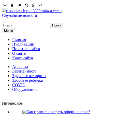
Skip
to
russia vrach.ru
с 2009 года в сети
content
Случайные новости
Найти:
Меню
Главная
Публикации
Политика сайта
О сайте
Карта сайта
Анализы
Беременность
Здоровье женщины
Здоровье ребенка
COVID
Оборудование
Интересное