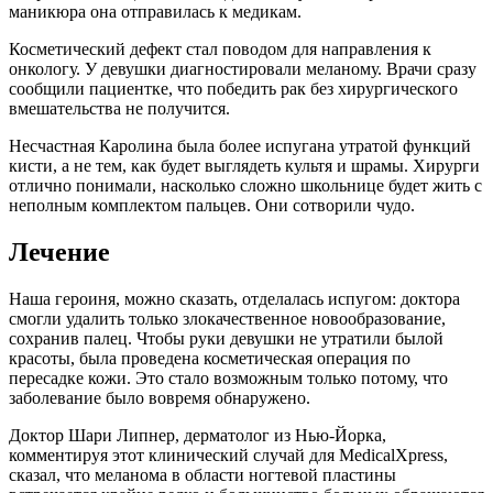
маникюра она отправилась к медикам.
Косметический дефект стал поводом для направления к
онкологу. У девушки диагностировали меланому. Врачи сразу
сообщили пациентке, что победить рак без хирургического
вмешательства не получится.
Несчастная Каролина была более испугана утратой функций
кисти, а не тем, как будет выглядеть культя и шрамы. Хирурги
отлично понимали, насколько сложно школьнице будет жить с
неполным комплектом пальцев. Они сотворили чудо.
Лечение
Наша героиня, можно сказать, отделалась испугом: доктора
смогли удалить только злокачественное новообразование,
сохранив палец. Чтобы руки девушки не утратили былой
красоты, была проведена косметическая операция по
пересадке кожи. Это стало возможным только потому, что
заболевание было вовремя обнаружено.
Доктор Шари Липнер, дерматолог из Нью-Йорка,
комментируя этот клинический случай для MedicalXpress,
сказал, что меланома в области ногтевой пластины