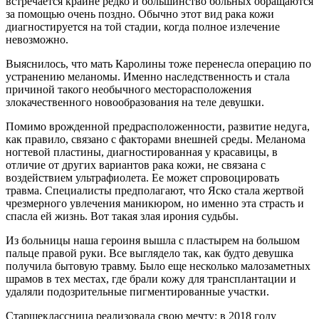
встречается крайне редко и большинство больных обращаются
за помощью очень поздно. Обычно этот вид рака кожи
диагностируется на той стадии, когда полное излечение
невозможно.
Выяснилось, что мать Каролины тоже перенесла операцию по
устранению меланомы. Именно наследственность и стала
причиной такого необычного месторасположения
злокачественного новообразования на теле девушки.
Помимо врожденной предрасположенности, развитие недуга,
как правило, связано с факторами внешней среды. Меланома
ногтевой пластины, диагностированная у красавицы, в
отличие от других вариантов рака кожи, не связана с
воздействием ультрафиолета. Ее может спровоцировать
травма. Специалисты предполагают, что Яско стала жертвой
чрезмерного увлечения маникюром, но именно эта страсть и
спасла ей жизнь. Вот такая злая ирония судьбы.
Из больницы наша героиня вышла с пластырем на большом
пальце правой руки. Все выглядело так, как будто девушка
получила бытовую травму. Было еще несколько малозаметных
шрамов в тех местах, где брали кожу для трансплантации и
удаляли подозрительные пигментированные участки.
Старшеклассница реализовала свою мечту: в 2018 году