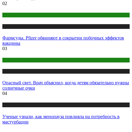
02
COVID
Публикации
Фармсуды. Pfizer обвиняют в сокрытии побочных эффектов
вакцины
03
Здоровье ребенка
Публикации
Опасный свет. Врач объяснил, когда детям обязательно нужны
солнечные очки
04
Публикации
Ученые узнали, как менопауза повлияла на потребность в
мастурбации