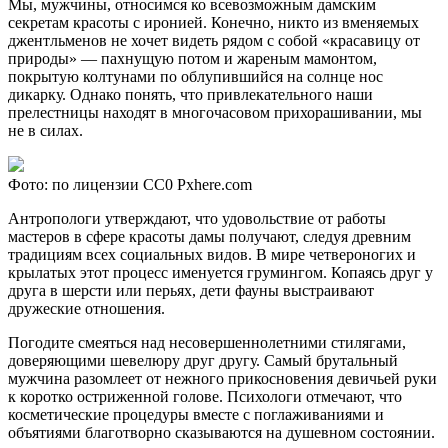
Мы, мужчины, относимся ко всевозможным дамским
секретам красоты с иронией. Конечно, никто из вменяемых
джентльменов не хочет видеть рядом с собой «красавицу от
природы» — пахнущую потом и жареным мамонтом,
покрытую колтунами по облупившийся на солнце нос
дикарку. Однако понять, что привлекательного наши
прелестницы находят в многочасовом прихорашивании, мы
не в силах.
Фото: по лицензии CC0 Pxhere.com
Антропологи утверждают, что удовольствие от работы
мастеров в сфере красоты дамы получают, следуя древним
традициям всех социальных видов. В мире четвероногих и
крылатых этот процесс именуется грумингом. Копаясь друг у
друга в шерсти или перьях, дети фауны выстраивают
дружеские отношения.
Погодите смеяться над несовершеннолетними стилягами,
доверяющими шевелюру друг другу. Самый брутальный
мужчина разомлеет от нежного прикосновения девичьей руки
к коротко остриженной голове. Психологи отмечают, что
косметические процедуры вместе с поглаживаниями и
объятиями благотворно сказываются на душевном состоянии.