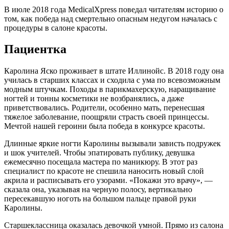
В июле 2018 года MedicalXpress поведал читателям историю о
том, как победа над смертельно опасным недугом началась с
процедуры в салоне красоты.
Пациентка
Каролина Яско проживает в штате Иллинойс. В 2018 году она
училась в старших классах и сходила с ума по всевозможным
модным штучкам. Походы в парикмахерскую, наращивание
ногтей и тонны косметики не возбранялись, а даже
приветствовались. Родители, особенно мать, перенесшая
тяжелое заболевание, поощряли страсть своей принцессы.
Мечтой нашей героини была победа в конкурсе красоты.
Длинные яркие ногти Каролины вызывали зависть подружек
и шок учителей. Чтобы эпатировать публику, девушка
ежемесячно посещала мастера по маникюру. В этот раз
специалист по красоте не спешила наносить новый слой
акрила и расписывать его узорами. «Покажи это врачу», —
сказала она, указывая на черную полосу, вертикально
пересекавшую ноготь на большом пальце правой руки
Каролины.
Старшеклассница оказалась девочкой умной. Прямо из салона