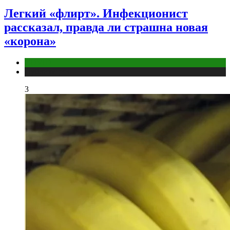
Легкий «флирт». Инфекционист
рассказал, правда ли страшна новая
«корона»
COVID
Публикации
3