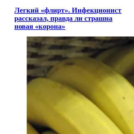
Легкий «флирт». Инфекционист
рассказал, правда ли страшна
новая «корона»