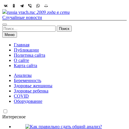
Skip
to
russia vrach.ru
с 2009 года в сети
content
Случайные новости
Найти:
Меню
Главная
Публикации
Политика сайта
О сайте
Карта сайта
Анализы
Беременность
Здоровье женщины
Здоровье ребенка
COVID
Оборудование
Интересное