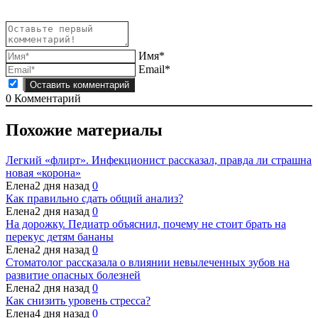
Имя*
Email*
0
Комментарий
Похожие материалы
Легкий «флирт». Инфекционист рассказал, правда ли страшна
новая «корона»
Елена
2 дня назад
0
Как правильно сдать общий анализ?
Елена
2 дня назад
0
На дорожку. Педиатр объяснил, почему не стоит брать на
перекус детям бананы
Елена
2 дня назад
0
Стоматолог рассказала о влиянии невылеченных зубов на
развитие опасных болезней
Елена
2 дня назад
0
Как снизить уровень стресса?
Елена
4 дня назад
0