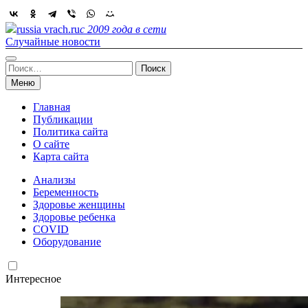
Skip
to
russia vrach.ru
с 2009 года в сети
content
Случайные новости
Найти:
Меню
Главная
Публикации
Политика сайта
О сайте
Карта сайта
Анализы
Беременность
Здоровье женщины
Здоровье ребенка
COVID
Оборудование
Интересное