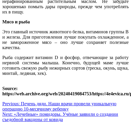
нерафинированным растительным маслом. Не забудьте
хорошенько помыть дары природы, прежде чем употреблять
их в пищу.
Мясо и рыба
Это главный источник животного белка, витаминов группы В
и железа. Для приготовления лучше покупать охлажденное, а
не замороженное мясо – оно лучше сохраняет полезные
качества.
Рыба содержит витамин D и фосфор, отвечающие за работу
нервной системы малыша. Конечно, будущей маме лучше
готовить свежую рыбу нежирных сортов (треска, окунь, щука,
минтай, ледяная, хек).
Source:
https://web.archive.org/web/20240419084753/https://4e4evica.ru
Навигация
Previous:
Печень дяди. Наши врачи провели уникальную
операцию 10-месячному ребенку
по
Next:
«Лечебные» помидоры. Учёные заявили о создании
записям
съедобной вакцины от ковида