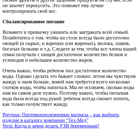
он захочет перекусить. Это поможет ему лучше
контролировать свой вес.
Сбалансированное
питание
Возьмите в привычку ужинать или завтракать всей семьей.
Позаботьтесь о том, чтобы на столе всегда было достаточно
овощей (и сырых, и вареных или жареных), молока, злаков,
богатых белками и т.д. Следите за тем, чтобы все члены вашей
семьи получали с пищей достаточное количество белков и
углеводов и небольшое количество жиров.
Очень важно, чтобы ребенок пил достаточное количество
воды. Однако сделать это бывает сложно: летом мы чувствуем
жажду и пьем больше, зимой нам требуется всего несколько
глотков воды, чтобы напиться. Мы не осознаем, сколько воды
нам на самом деле нужно. Поэтому важно, чтобы питьевая
вода была всегда под рукой: ребенок всегда сможет попить,
как только почувствует жажду.
Навигация
Previous:
Противопролежневые матрасы – как выбрать
изделие в каталоге компании “Тех-Мед”
по
Next:
Когда и зачем делать УЗИ беременным?
записям