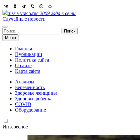
Skip
to
russia vrach.ru
с 2009 года в сети
content
Случайные новости
Найти:
Меню
Главная
Публикации
Политика сайта
О сайте
Карта сайта
Анализы
Беременность
Здоровье женщины
Здоровье ребенка
COVID
Оборудование
Интересное