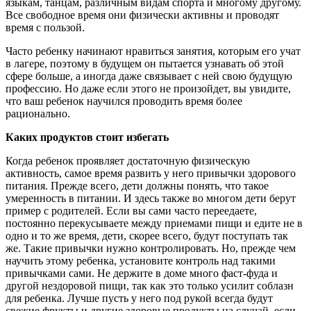
языкам, танцам, различным видам спорта и многому другому.
Все свободное время они физически активны и проводят
время с пользой.
Часто ребенку начинают нравиться занятия, которым его учат
в лагере, поэтому в будущем он пытается узнавать об этой
сфере больше, а иногда даже связывает с ней свою будущую
профессию. Но даже если этого не произойдет, вы увидите,
что ваш ребенок научился проводить время более
рационально.
Каких
продуктов
стоит
избегать
Когда ребенок проявляет достаточную физическую
активность, самое время развить у него привычки здорового
питания. Прежде всего, дети должны понять, что такое
умеренность в питании. И здесь также во многом дети берут
пример с родителей. Если вы сами часто переедаете,
постоянно перекусываете между приемами пищи и едите не в
одно и то же время, дети, скорее всего, будут поступать так
же. Такие привычки нужно контролировать. Но, прежде чем
научить этому ребенка, установите контроль над такими
привычками сами. Не держите в доме много фаст-фуда и
другой нездоровой пищи, так как это только усилит соблазн
для ребенка. Лучше пусть у него под рукой всегда будут
свежие фрукты и другие здоровые продукты на случай, если