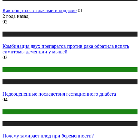
Как общаться с врачами в роддоме
01
2 года назад
02
Публикации
Комбинация двух препаратов против рака обратила вспять
симптомы деменции у мышей
03
Здоровье женщины
Публикации
Недооцененные последствия гестационного диабета
04
Беременность
Публикации
Почему замирает плод при беременности?