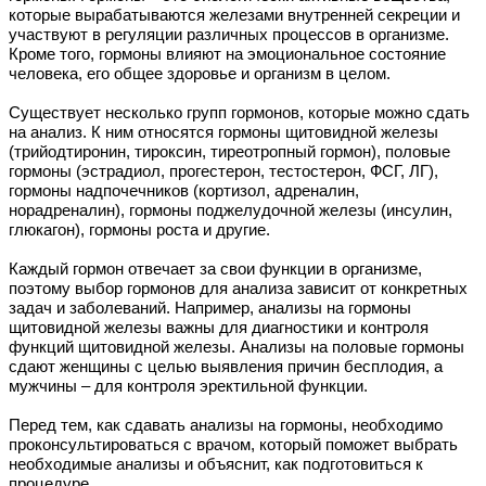
которые вырабатываются железами внутренней секреции и
участвуют в регуляции различных процессов в организме.
Кроме того, гормоны влияют на эмоциональное состояние
человека, его общее здоровье и организм в целом.
Существует несколько групп гормонов, которые можно сдать
на анализ. К ним относятся гормоны щитовидной железы
(трийодтиронин, тироксин, тиреотропный гормон), половые
гормоны (эстрадиол, прогестерон, тестостерон, ФСГ, ЛГ),
гормоны надпочечников (кортизол, адреналин,
норадреналин), гормоны поджелудочной железы (инсулин,
глюкагон), гормоны роста и другие.
Каждый гормон отвечает за свои функции в организме,
поэтому выбор гормонов для анализа зависит от конкретных
задач и заболеваний. Например, анализы на гормоны
щитовидной железы важны для диагностики и контроля
функций щитовидной железы. Анализы на половые гормоны
сдают женщины с целью выявления причин бесплодия, а
мужчины – для контроля эректильной функции.
Перед тем, как сдавать анализы на гормоны, необходимо
проконсультироваться с врачом, который поможет выбрать
необходимые анализы и объяснит, как подготовиться к
процедуре.