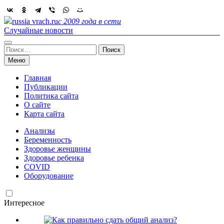
Skip
to
russia vrach.ru
с 2009 года в сети
content
Случайные новости
Найти:
Меню
Главная
Публикации
Политика сайта
О сайте
Карта сайта
Анализы
Беременность
Здоровье женщины
Здоровье ребенка
COVID
Оборудование
Интересное