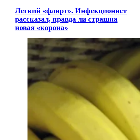
Легкий «флирт». Инфекционист
рассказал, правда ли страшна
новая «корона»