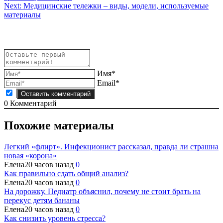
по
Next:
Медицинские тележки – виды, модели, используемые
записям
материалы
Имя*
Email*
0
Комментарий
Похожие материалы
Легкий «флирт». Инфекционист рассказал, правда ли страшна
новая «корона»
Елена
20 часов назад
0
Как правильно сдать общий анализ?
Елена
20 часов назад
0
На дорожку. Педиатр объяснил, почему не стоит брать на
перекус детям бананы
Елена
20 часов назад
0
Как снизить уровень стресса?