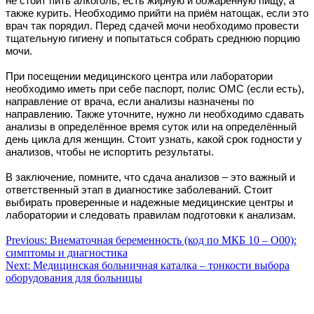
не стоит пить алкоголь, есть жирную и обжаренную пищу, а
также курить. Необходимо прийти на приём натощак, если это
врач так порядил. Перед сдачей мочи необходимо провести
тщательную гигиену и попытаться собрать среднюю порцию
мочи.
При посещении медицинского центра или лаборатории
необходимо иметь при себе паспорт, полис ОМС (если есть),
направление от врача, если анализы назначены по
направлению. Также уточните, нужно ли необходимо сдавать
анализы в определённое время суток или на определённый
день цикла для женщин. Стоит узнать, какой срок годности у
анализов, чтобы не испортить результаты.
В заключение, помните, что сдача анализов – это важный и
ответственный этап в диагностике заболеваний. Стоит
выбирать проверенные и надежные медицинские центры и
лаборатории и следовать правилам подготовки к анализам.
Навигация
Previous:
Внематочная беременность (код по МКБ 10 – О00):
симптомы и диагностика
по
Next:
Медицинская больничная каталка – тонкости выбора
записям
оборудования для больницы