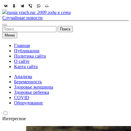
Skip
to
russia vrach.ru
с 2009 года в сети
content
Случайные новости
Найти:
Меню
Главная
Публикации
Политика сайта
О сайте
Карта сайта
Анализы
Беременность
Здоровье женщины
Здоровье ребенка
COVID
Оборудование
Интересное