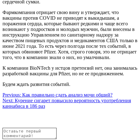
сердечной сумки.
Фармкомпания отрицает свою вину и утверждает, что
вакцины против COVID не приводят к выкидышам, а
поражения сердца, которые бывают редкими и чаще всего
возникают у подростков и молодых мужчин, были внесены в
инструкцию Управлением по санитарному надзору за
качеством пищевых продуктов и медикаментов США только в
июне 2021 года. То есть через полгода после тех событий, в
которых обвиняют Pfizer. Хотя, строго говоря, это не отрицает
того, что в компании знали о них, но умалчивали.
К компании BioNTech у истцов претензий нет, она занималась
разработкой вакцины для Pfizer, но не ее продвижением.
Будем ждать развития событий.
Навигация
Previous:
Как правильно сдать анализ мочи общий?
Next:
Курение сигарет повысило вероятность употребления
по
каннабиса в 186 раз
записям