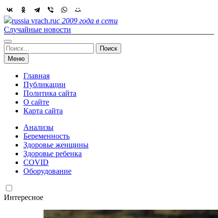
Skip
to
russia vrach.ru
с 2009 года в сети
content
Случайные новости
Найти:
Меню
Главная
Публикации
Политика сайта
О сайте
Карта сайта
Анализы
Беременность
Здоровье женщины
Здоровье ребенка
COVID
Оборудование
Интересное