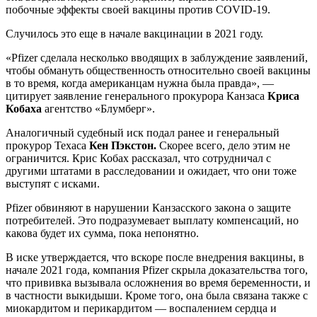
побочные эффекты своей вакцины против COVID-19.
Случилось это еще в начале вакцинации в 2021 году.
«Pfizer сделала несколько вводящих в заблуждение заявлений,
чтобы обмануть общественность относительно своей вакцины
в то время, когда американцам нужна была правда», —
цитирует заявление генерального прокурора Канзаса
Криса
Кобаха
агентство «Блумберг».
Аналогичный судебный иск подал ранее и генеральный
прокурор Техаса
Кен Пэкстон.
Скорее всего, дело этим не
ограничится. Крис Кобах рассказал, что сотрудничал с
другими штатами в расследовании и ожидает, что они тоже
выступят с исками.
Pfizer обвиняют в нарушении Канзасского закона о защите
потребителей. Это подразумевает выплату компенсаций, но
какова будет их сумма, пока непонятно.
В иске утверждается, что вскоре после внедрения вакцины, в
начале 2021 года, компания Pfizer скрыла доказательства того,
что прививка вызывала осложнения во время беременности, и
в частности выкидыши. Кроме того, она была связана также с
миокардитом и перикардитом — воспалением сердца и