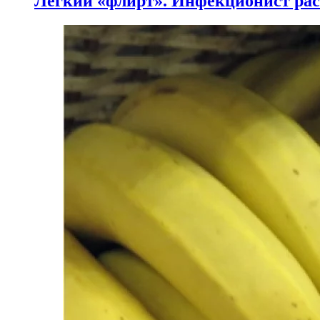
Легкий «флирт». Инфекционист расс