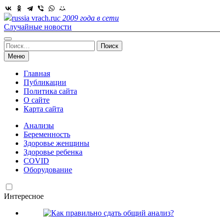
Skip
to
russia vrach.ru
с 2009 года в сети
content
Случайные новости
Найти:
Меню
Главная
Публикации
Политика сайта
О сайте
Карта сайта
Анализы
Беременность
Здоровье женщины
Здоровье ребенка
COVID
Оборудование
Интересное