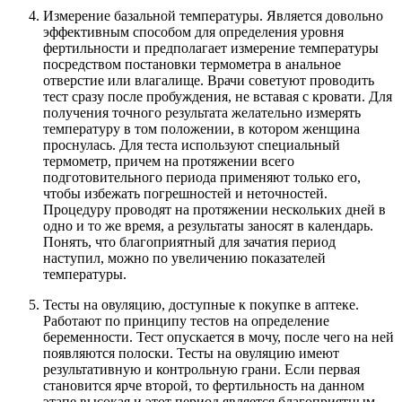
Измерение базальной температуры. Является довольно
эффективным способом для определения уровня
фертильности и предполагает измерение температуры
посредством постановки термометра в анальное
отверстие или влагалище. Врачи советуют проводить
тест сразу после пробуждения, не вставая с кровати. Для
получения точного результата желательно измерять
температуру в том положении, в котором женщина
проснулась. Для теста используют специальный
термометр, причем на протяжении всего
подготовительного периода применяют только его,
чтобы избежать погрешностей и неточностей.
Процедуру проводят на протяжении нескольких дней в
одно и то же время, а результаты заносят в календарь.
Понять, что благоприятный для зачатия период
наступил, можно по увеличению показателей
температуры.
Тесты на овуляцию, доступные к покупке в аптеке.
Работают по принципу тестов на определение
беременности. Тест опускается в мочу, после чего на ней
появляются полоски. Тесты на овуляцию имеют
результативную и контрольную грани. Если первая
становится ярче второй, то фертильность на данном
этапе высокая и этот период является благоприятным