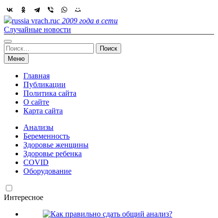
Skip
to
russia vrach.ru
с 2009 года в сети
content
Случайные новости
Найти:
Меню
Главная
Публикации
Политика сайта
О сайте
Карта сайта
Анализы
Беременность
Здоровье женщины
Здоровье ребенка
COVID
Оборудование
Интересное