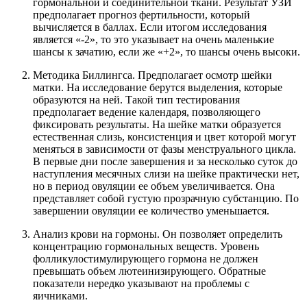
гормональной и соединительной ткани. Результат УЗИ
предполагает прогноз фертильности, который
вычисляется в баллах. Если итогом исследования
является «-2», то это указывает на очень маленькие
шансы к зачатию, если же «+2», то шансы очень высоки.
Методика Биллингса. Предполагает осмотр шейки
матки. На исследование берутся выделения, которые
образуются на ней. Такой тип тестирования
предполагает ведение календаря, позволяющего
фиксировать результаты. На шейке матки образуется
естественная слизь, консистенция и цвет которой могут
меняться в зависимости от фазы менструального цикла.
В первые дни после завершения и за несколько суток до
наступления месячных слизи на шейке практически нет,
но в период овуляции ее объем увеличивается. Она
представляет собой густую прозрачную субстанцию. По
завершении овуляции ее количество уменьшается.
Анализ крови на гормоны. Он позволяет определить
концентрацию гормональных веществ. Уровень
фолликулостимулирующего гормона не должен
превышать объем лютеинизирующего. Обратные
показатели нередко указывают на проблемы с
яичниками.