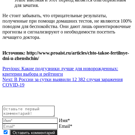
для зачатия.
Не стоит забывать, что отрицательные результаты,
полученные при помощи домашних тестов, не являются 100%
поводом для беспокойства. Они дают лишь ориентировочные
прогнозы и сигнализируют о необходимости посетить
лечащего доктора.
Источник: http://www.proaist.ru/articles/chto-takoe-fertilnye-
dni-u-zhenshchin/
Навигация
Previous:
Какие подгузники лучше для новорожденных:
критерии выбора и рейтинги
по
Next:
В России за сутки выявили 12 382 случая заражения
записям
COVID-19
Имя*
Email*