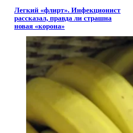
Легкий «флирт». Инфекционист
рассказал, правда ли страшна
новая «корона»