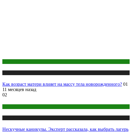
Беременность
Публикации
Как возраст матери влияет на массу тела новорожденного?
01
11 месяцев назад
02
Здоровье ребенка
Публикации
Нескучные каникулы. Эксперт рассказала, как выбрать лагерь