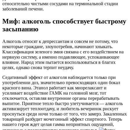
относительно чистыми сосудами на терминальной стадии
заболеваний печени.
Миф: алкоголь способствует быстрому
засыпанию
Алкоголь относят к депрессантам и совсем не потому, что
некоторые граждане, злоупотребив, начинают хныкать.
Классификация зеленого змия связана с его воздействием на
нервную систему, а именно подавляющее, успокаивающее
влияние. Народ этим пытается воспользоваться в благих
целях, однако снова терпит неудачу.
Седативный эффект от алкоголя наблюдается только при
употреблении доз, значительно превосходящих один бокал
красного вина. Этанол работает как миорелаксант и
усиливает воздействие ГАМК на головной мозг, тот
отключается, оставляя внутренние органы перерабатывать
выпитое. Приятное тепло быстро улетучивается — алкоголь
активизирует теплоотдачу, и любитель вечеринок рискует
проснуться среди ночи только от того, что замерз. Закаленных
товарищей разбудит мочегонный эффект спиртного. Теперь
нашего героя ждет целая гамма неприятных ощущений,