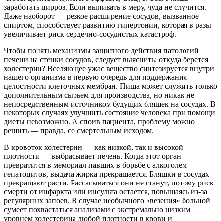
заработать цирроз. Если выпивать в меру, чуда не случится.
Даже наоборот — резкое расширение сосудов, вызванное
спиртом, способствует развитию гипертонии, которая в разы
увеличивает риск сердечно-сосудистых катастроф.
Чтобы понять механизмы защитного действия патологий
печени на стенки сосудов, следует выяснить: откуда берется
холестерин? Вселяющее ужас вещество синтезируется внутри
нашего организма в первую очередь для поддержания
целостности клеточных мембран. Пища может служить только
дополнительным сырьем для производства, но никак не
непосредственным источником будущих бляшек на сосудах. В
некоторых случаях улучшить состояние человека при помощи
диеты невозможно. А споив пациента, проблему можно
решить — правда, со смертельным исходом.
В кровоток холестерин — как низкой, так и высокой
плотности — выбрасывает печень. Когда этот орган
превратится в мемориал павших в борьбе с алкоголем
гепатоцитов, выдача жирка прекращается. Бляшки в сосудах
прекращают расти. Рассасываться они не станут, потому риск
смерти от инфаркта или инсульта остается, повышаясь из-за
регулярных запоев. В случае необычного «везения» больной
сумеет похвастаться анализами с экстремально низким
уровнем холестерина любой плотности в крови и