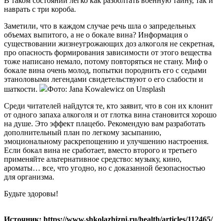
В таком состоянии легко как разболтать военную тайну, так и
наврать с три короба.
Заметили, что в каждом случае речь шла о запредельных
объемах выпитого, а не о бокале вина? Информация о
существовании жизнеугрожающих доз алкоголя не секретная,
про опасность формирования зависимости от этого вещества
тоже написано немало, потому повторяться не стану. Миф о
бокале вина очень молод, попытки породнить его с седыми
этаноловыми легендами свидетельствуют о его слабости и
шаткости.
Фото: Jana Kowalewicz on Unsplash
Среди читателей найдутся те, кто заявит, что в сон их клонит
от одного запаха алкоголя и от глотка вина становится хорошо
на душе. Это эффект плацебо. Рекомендую вам разработать
дополнительный план по легкому засыпанию,
эмоциональному раскрепощению и улучшению настроения.
Если бокал вина не сработает, вместо второго и третьего
применяйте альтернативное средство: музыку, кино,
ароматы… все, что угодно, но с доказанной безопасностью
для организма.
Будьте здоровы!
Источник: https://www.shkolazhizni.ru/health/articles/112465/