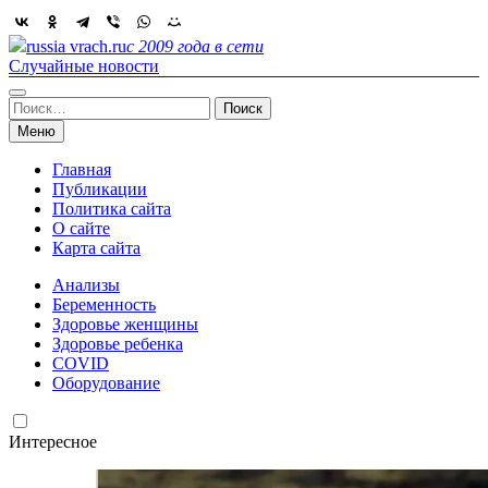
Skip
to
russia vrach.ru
с 2009 года в сети
content
Случайные новости
Найти:
Меню
Главная
Публикации
Политика сайта
О сайте
Карта сайта
Анализы
Беременность
Здоровье женщины
Здоровье ребенка
COVID
Оборудование
Интересное