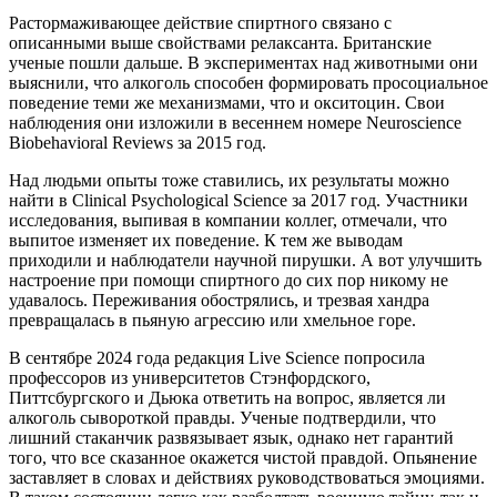
Растормаживающее действие спиртного связано с
описанными выше свойствами релаксанта. Британские
ученые пошли дальше. В экспериментах над животными они
выяснили, что алкоголь способен формировать просоциальное
поведение теми же механизмами, что и окситоцин. Свои
наблюдения они изложили в весеннем номере Neuroscience
Biobehavioral Reviews за 2015 год.
Над людьми опыты тоже ставились, их результаты можно
найти в Clinical Psychological Science за 2017 год. Участники
исследования, выпивая в компании коллег, отмечали, что
выпитое изменяет их поведение. К тем же выводам
приходили и наблюдатели научной пирушки. А вот улучшить
настроение при помощи спиртного до сих пор никому не
удавалось. Переживания обострялись, и трезвая хандра
превращалась в пьяную агрессию или хмельное горе.
В сентябре 2024 года редакция Live Science попросила
профессоров из университетов Стэнфордского,
Питтсбургского и Дьюка ответить на вопрос, является ли
алкоголь сывороткой правды. Ученые подтвердили, что
лишний стаканчик развязывает язык, однако нет гарантий
того, что все сказанное окажется чистой правдой. Опьянение
заставляет в словах и действиях руководствоваться эмоциями.