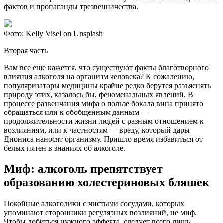
фактов и пропаганды трезвенничества.
Фото: Kelly Visel on Unsplash
Вторая часть
Вам все еще кажется, что существуют факты благотворного
влияния алкоголя на организм человека? К сожалению,
популяризаторы медицины крайне редко берутся разъяснять
природу этих, казалось бы, феноменальных явлений. В
процессе развенчания мифа о пользе бокала вина принято
обращаться или к обобщенным данным —
продолжительности жизни людей с разным отношением к
возлияниям, или к частностям — вреду, который дары
Диониса наносят организму. Пришло время избавиться от
белых пятен в знаниях об алкоголе.
Миф: алкоголь препятствует
образованию холестериновых бляшек
Покойные алкоголики с чистыми сосудами, которых
упоминают сторонники регулярных возлияний, не миф.
Чтобы добиться нужного эффекта, следует всего лишь