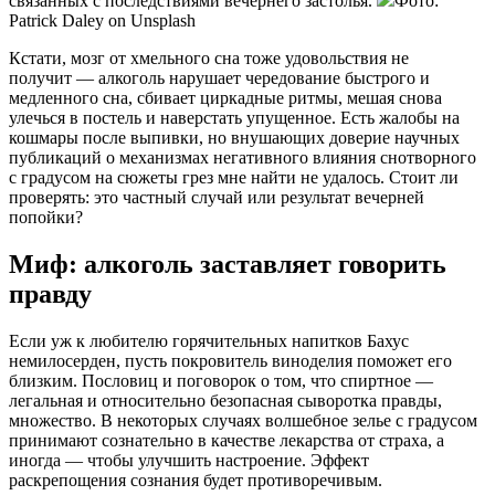
связанных с последствиями вечернего застолья.
Фото:
Patrick Daley on Unsplash
Кстати, мозг от хмельного сна тоже удовольствия не
получит — алкоголь нарушает чередование быстрого и
медленного сна, сбивает циркадные ритмы, мешая снова
улечься в постель и наверстать упущенное. Есть жалобы на
кошмары после выпивки, но внушающих доверие научных
публикаций о механизмах негативного влияния снотворного
с градусом на сюжеты грез мне найти не удалось. Стоит ли
проверять: это частный случай или результат вечерней
попойки?
Миф: алкоголь заставляет говорить
правду
Если уж к любителю горячительных напитков Бахус
немилосерден, пусть покровитель виноделия поможет его
близким. Пословиц и поговорок о том, что спиртное —
легальная и относительно безопасная сыворотка правды,
множество. В некоторых случаях волшебное зелье с градусом
принимают сознательно в качестве лекарства от страха, а
иногда — чтобы улучшить настроение. Эффект
раскрепощения сознания будет противоречивым.