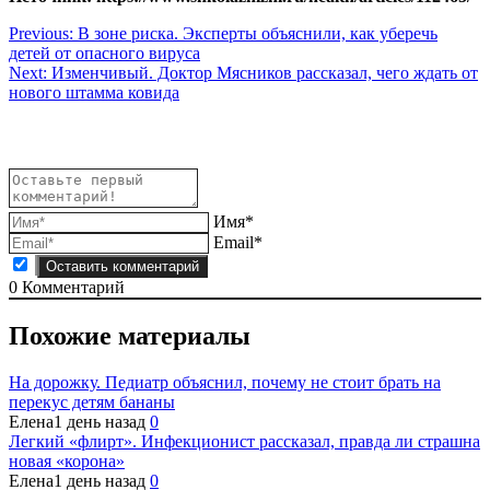
Навигация
Previous:
В зоне риска. Эксперты объяснили, как уберечь
детей от опасного вируса
по
Next:
Изменчивый. Доктор Мясников рассказал, чего ждать от
записям
нового штамма ковида
Имя*
Email*
0
Комментарий
Похожие материалы
На дорожку. Педиатр объяснил, почему не стоит брать на
перекус детям бананы
Елена
1 день назад
0
Легкий «флирт». Инфекционист рассказал, правда ли страшна
новая «корона»
Елена
1 день назад
0