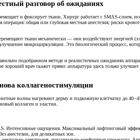
естный разговор об ожиданиях
емещает и фиксирует ткани. Хирург работает с SMAS-слоем, исс
операция: общая или глубокая местная анестезия, риски кровот
ремещают ткани механически — они воздействуют энергией (эле
 улучшение микроциркуляции. Это биологический процесс, котор
авильно подобранном методе и реалистичных ожиданиях аппара
хороший врач скажет прямо: аппаратура здесь только улучшит с
нова коллагеностимуляции
агнитные волны нагревают дерму и подкожную клетчатку до 40−
новый коллаген и эластин.
S. Интенсивные ощущения. Максимальный лифтинговый эффект 
ез анестезии, для деликатных зон.
есколько электродов, максимально комфортная процедура. Аппа