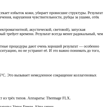
екает избыток кожи, убирает провисшие структуры. Результат
ечения, нарушения чувствительности, рубцы за ушами, отёк
ктромагнитной, акустической, световой), запуская
ый требует времени. Результат всегда менее радикальный, чем
тные процедуры дают очень хороший результат — особенно
итуацию, но не устранит её. И это важно понимать до того,
45°C. Это вызывает немедленное сокращение коллагеновых
из трёх типов. Аппараты: Thermage FLX.
раты: Venus Freeze, Alma серии.