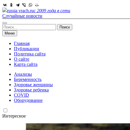
Skip
to
russia vrach.ru
с 2009 года в сети
content
Случайные новости
Найти:
Меню
Главная
Публикации
Политика сайта
О сайте
Карта сайта
Анализы
Беременность
Здоровье женщины
Здоровье ребенка
COVID
Оборудование
Интересное