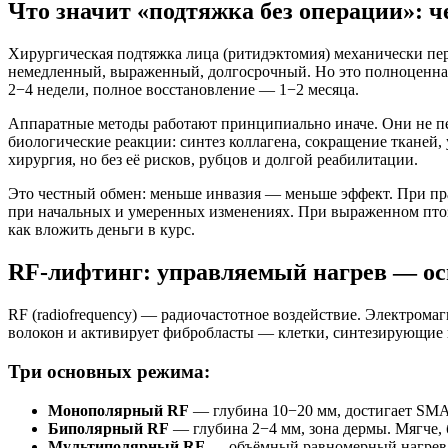
Что значит «подтяжка без операции»: ч
Хирургическая подтяжка лица (ритидэктомия) механически пер
немедленный, выраженный, долгосрочный. Но это полноценная 
2−4 недели, полное восстановление — 1−2 месяца.
Аппаратные методы работают принципиально иначе. Они не пе
биологические реакции: синтез коллагена, сокращение тканей,
хирургия, но без её рисков, рубцов и долгой реабилитации.
Это честный обмен: меньше инвазия — меньше эффект. При пр
при начальных и умеренных изменениях. При выраженном птозе 
как вложить деньги в курс.
RF-лифтинг: управляемый нагрев — ос
RF (radiofrequency) — радиочастотное воздействие. Электром
волокон и активирует фибробласты — клетки, синтезирующие 
Три основных режима:
Монополярный RF
— глубина 10−20 мм, достигает SMA
Биполярный RF
— глубина 2−4 мм, зона дермы. Мягче, б
Мультиполярный RF
— объёмный равномерный нагрев, н