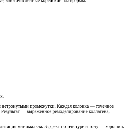
wave, многочисленные корейские платформы.
х.
ляя нетронутыми промежутки. Каждая колонка — точечное
. Результат — выраженное ремоделирование коллагена,
илитация минимальна. Эффект по текстуре и тону — хороший.