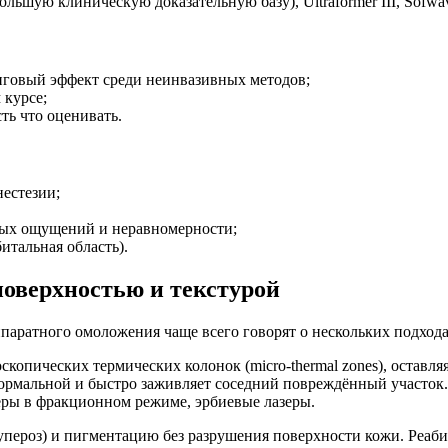
ольшую клиническую доказательную базу), Ultraformer III, Sof
говый эффект среди неинвазивных методов;
 курсе;
сть что оценивать.
естезии;
ных ощущений и неравномерности;
итальная область).
поверхностью и текстурой
паратного омоложения чаще всего говорят о нескольких подхода
скопических термических колонок (micro-thermal zones), остав
 нормальной и быстро заживляет соседний повреждённый участок
зеры в фракционном режиме, эрбиевые лазеры.
упероз) и пигментацию без разрушения поверхности кожи. Реаб