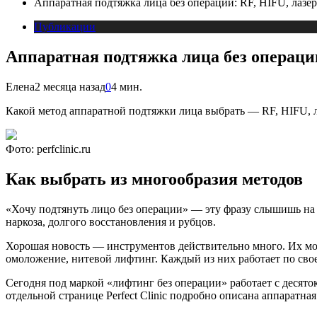
Аппаратная подтяжка лица без операции: RF, HIFU, лазер
Публикации
Аппаратная подтяжка лица без операции
Елена
2 месяца назад
0
4 мин.
Какой метод аппаратной подтяжки лица выбрать — RF, HIFU, ла
Фото: perfclinic.ru
Как выбрать из многообразия методов
«Хочу подтянуть лицо без операции» — эту фразу слышишь на к
наркоза, долгого восстановления и рубцов.
Хорошая новость — инструментов действительно много. Их мож
омоложение, нитевой лифтинг. Каждый из них работает по свое
Сегодня под маркой «лифтинг без операции» работает с десято
отдельной странице Perfect Clinic подробно описана аппаратна