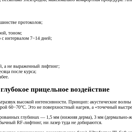
шинстве протоколов;
ой, тоном;
 с интервалом 7−14 дней;
, а не выраженный лифтинг;
сяца после курса;
бее.
глубокое прицельное воздействие
льтразвук высокой интенсивности. Принцип: акустические волны 
рой 60−70°C. Это не поверхностный нагрев, а «точечный выстре
ированных глубинах — 1,5 мм (нижняя дерма), 3 мм (дермально
ычный RF-лифтинг, ни лазер туда не добираются.