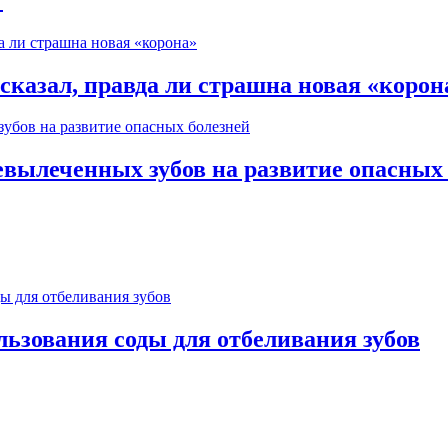
казал, правда ли страшна новая «корон
евылеченных зубов на развитие опасных
льзования соды для отбеливания зубов