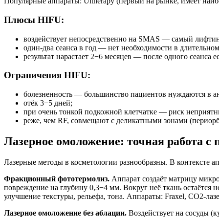
Популярные аппараты: Ultherapy (первый на рынке, имеет наиб
Плюсы HIFU:
воздействует непосредственно на SMAS — самый лифтин
один-два сеанса в год — нет необходимости в длительном
результат нарастает 2−6 месяцев — после одного сеанса е
Ограничения HIFU:
болезненность — большинство пациентов нуждаются в ан
отёк 3−5 дней;
при очень тонкой подкожной клетчатке — риск неприят
реже, чем RF, совмещают с деликатными зонами (периорб
Лазерное омоложение: точная работа с 
Лазерные методы в косметологии разнообразны. В контексте ап
Фракционный фототермолиз.
Аппарат создаёт матрицу микро
повреждение на глубину 0,3−4 мм. Вокруг неё ткань остаётся
улучшение текстуры, рельефа, тона. Аппараты: Fraxel, CO2-ла
Лазерное омоложение без аблации.
Воздействует на сосуды (к