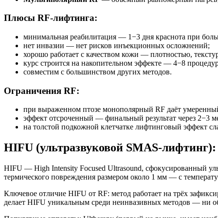
Плюсы RF-лифтинга:
минимальная реабилитация — 1−3 дня краснота при боль
нет инвазии — нет рисков инъекционных осложнений;
хорошо работает с качеством кожи — плотностью, текстур
курс строится на накопительном эффекте — 4−8 процедур
совместим с большинством других методов.
Ограничения RF:
при выраженном птозе монополярный RF даёт умеренный
эффект отсроченный — финальный результат через 2−3 ме
на толстой подкожной клетчатке лифтинговый эффект сла
HIFU (ультразвуковой SMAS-лифтинг): 
HIFU — High Intensity Focused Ultrasound, сфокусированный у
термического повреждения размером около 1 мм — с температу
Ключевое отличие HIFU от RF: метод работает на трёх зафикс
делает HIFU уникальным среди неинвазивных методов — ни об