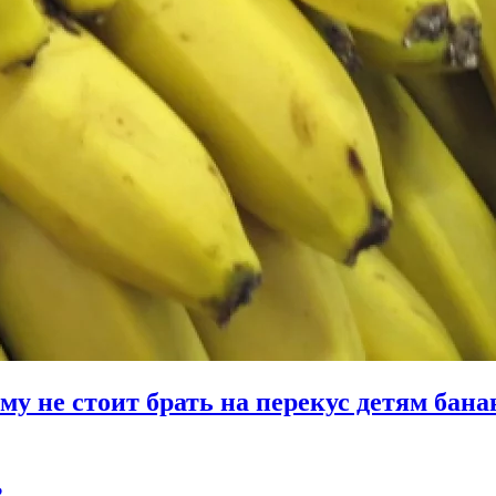
му не стоит брать на перекус детям бан
?